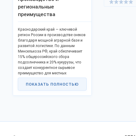
региональные
преимущества
Краснодарский край — ключевой
регион России в производстве снеков
благодаря мощной аграрной базе и
развитой логистике. По данным
Минсельхоза РФ, край обеспечивает
15% общероссийского сбора
подсолнечника и 20% кукурузы, что
создает конкурентное сырьевое
преимущество для местных
производителей. Рост рынка в 2023
ПОКАЗАТЬ ПОЛНОСТЬЮ
году составил 7% (данные РБК),
стимулируемый импортозамещением
и спросом на доступные продукты
питания.
Крупнейшие производители края:
«Кубанские Семечки»
(основан в
2010 г.). Специализация: жареные
семечки подсолнечника и тыквы.
Использует калибровку сырья и