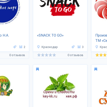
 Н.А.
«SNACK TO GO»
Произ
ТМ «Се
2
Краснодар
3
Кра
0 отзывов
0 отзывов