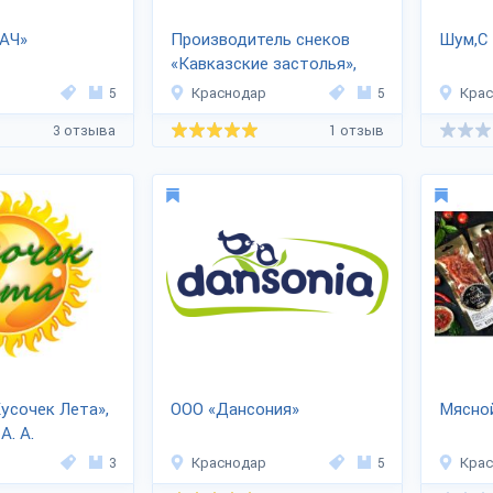
АЧ»
Производитель снеков
Шум,С
«Кавказские застолья»,
«Azar»
5
Краснодар
5
Кра
3 отзыва
1 отзыв
усочек Лета»,
ООО «Дансония»
Мясно
А. А.
3
Краснодар
5
Кра