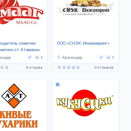
водитель семечек
ООО «СНЭК-Инжиниринг»
мечки от Атамана»
снодар
5
Краснодар
3
4 отзыва
0 отзывов