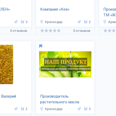
АЛЕН»
Компания «Кея»
Произв
ТМ «Ж
3
Краснодар
2
Арм
0 отзывов
0 отзывов
 Валерий
Производитель
растительного масла
«НАШ ПРОДУКТ»
2
Краснодар
3