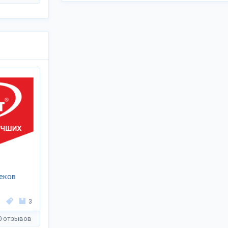
еков
3
0 отзывов