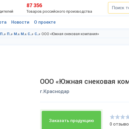
87 356
дителей
Товаров российского производства
рта
Новости
О проекте
Продукты питания в Краснодарский край
Продукты питания в г.Краснодар
Молочные продукты в Краснодарский край
Молочные продукты в г.Краснодар
Сыр в Краснодарский край
Сыр в г.Краснодар
ООО «Южная снековая компания»
ООО «Южная снековая ко
г.Краснодар
Заказать продукцию
0 отзыво