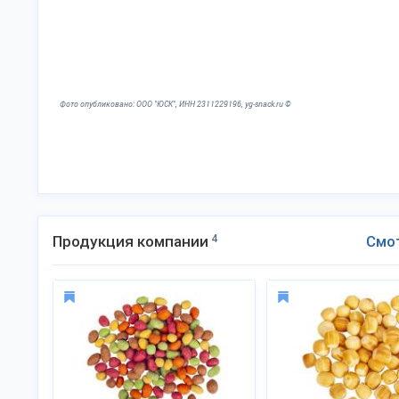
Фото опубликовано: ООО "ЮСК", ИНН 2311229196, yg-snack.ru ©
Продукция компании
4
Смо