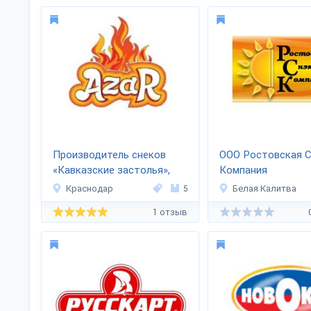
Производитель снеков
ООО Ростовская С
«Кавказские застолья»,
Компания
«Azar»
Краснодар
5
Белая Калитва
1 отзыв