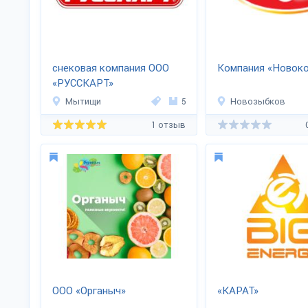
снековая компания ООО
Компания «Новок
«РУССКАРТ»
Мытищи
5
Новозыбков
1 отзыв
ООО «Органыч»
«КАРАТ»