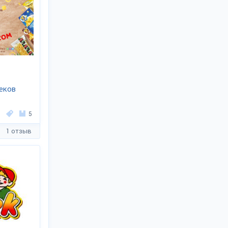
еков
5
1 отзыв