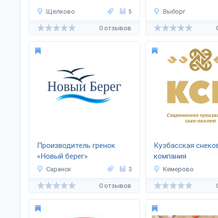
Щелково
5
Выборг
0 отзывов
Производитель гренок
Кузбасская снеко
«Новый берег»
компания
Саранск
3
Кемерово
0 отзывов