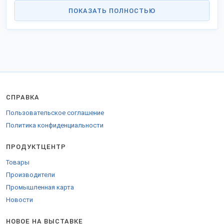
безопасность и замещение импорта.
ПОКАЗАТЬ ПОЛНОСТЬЮ
Крупные и средние производители кулинарных изделий края:
«Добрый Повар»
(осн. 2010 г.). Специализация: замороженные
мясные и рыбные котлеты, биточки, тефтели. Использует
технологии шоковой заморозки. Основные материалы:
говядина, свинина, курица, филе рыбы, собственные
рецептурные смеси.
«Кубанский Берег»
(осн. 2005 г.). Специализация: вареники с
разнообразными начинками (картофель, творог, вишня),
пельмени, хинкали. Акцент на «ручную лепку» как ключевую
СПРАВКА
особенность. Использует муку высшего сорта местного помола,
фермерские начинки.
Пользовательское соглашение
«Агро-Альянс»
(осн. 2018 г.). Специализация: фруктово-ягодные
Политика конфиденциальности
желе и муссы в индивидуальной ПЭТ-упаковке, фруктовые пюре.
Применяет технологии асептического розлива. Сырье: ягоды и
ПРОДУКТЦЕНТР
фрукты Краснодарского края (клубника, малина, абрикосы).
Характеристики продукции:
Товары
Технологии:
Шоковая заморозка (сохранение вкуса и
Производители
питательных веществ), вакуумное замешивание теста,
Промышленная карта
асептическая упаковка для десертов.
Новости
Материалы:
Преобладает местное сырье: мясо птицы и КРС,
пшеница, овощи, фрукты и ягоды. Упаковка: ПЭТ-лотки, пакеты с
клапаном, картонные короба.
НОВОЕ НА ВЫСТАВКЕ