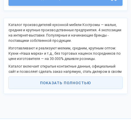
Каталог производителей кухонной мебели Костромы — малые,
средние и крупные производственные предприятия. 4 экспозиции
на интернет-выставке. Популярные и начинающие бренды -
поставщики собственной продукции.
Изготавливают и реализуют мелким, средним, крупным оптом:
Кухни «Наша марка» и т.д., без торговых наценок посредников по
цене изготовителя — на 30-300% дешевле розницы.
Каталог включает открытые контактные данные, официальный
сайт и позволяет сделать заказ напрямую, стать дилером в своём
регионе.
ПОКАЗАТЬ ПОЛНОСТЬЮ
Российские изготовители активно поддерживают программу
импортозамещения и модернизации, предлагают выгодное
сотрудничество.
Грузы отправляем во все регионы России, таможенного союза и
за рубеж.
Для отправки в страны Таможенного союза оформляются
необходимые сертификаты.