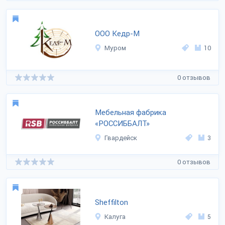
ООО Кедр-М
Муром
10
0 отзывов
Мебельная фабрика
«РОССИББАЛТ»
Гвардейск
3
0 отзывов
Sheffilton
Калуга
5