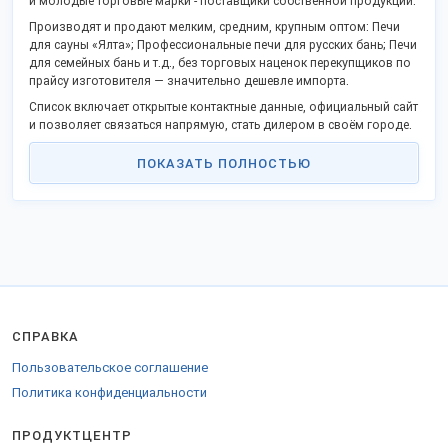
и молодые торговые марки - поставщики собственной продукции.
Производят и продают мелким, средним, крупным оптом: Печи
для сауны «Ялта»; Профессиональные печи для русских бань; Печи
для семейных бань и т.д., без торговых наценок перекупщиков по
прайсу изготовителя — значительно дешевле импорта.
Список включает открытые контактные данные, официальный сайт
и позволяет связаться напрямую, стать дилером в своём городе.
Российские производственные предприятия активно
ПОКАЗАТЬ ПОЛНОСТЬЮ
поддерживают программу импортозамещения и модернизации,
предлагают выгодное сотрудничество.
Оптовые поставки в любые регионы Российской Федерации, ТС и
на экспорт.
Для продажи за рубеж оформляются соответствующие
сертификаты.
СПРАВКА
Пользовательское соглашение
Политика конфиденциальности
ПРОДУКТЦЕНТР