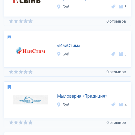
Буй
5
0 отзывов
«ИзиСтим»
Буй
3
0 отзывов
Мыловарня «Традиция»
Буй
4
0 отзывов