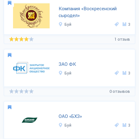
Компания «Воскресенский
сыродел»
Буй
3
1 отзыв
ЗАО ФК
Буй
3
0 отзывов
ОАО «БХЗ»
Буй
3