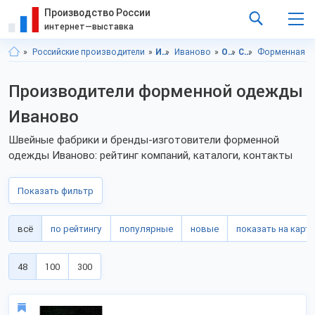
Производство России
интернет—выставка
Российские производители
Ивановская область
Иваново
Одежда
Спецодежда
Форменная о
Производители форменной одежды
Иваново
Швейные фабрики и бренды-изготовители форменной
одежды Иваново: рейтинг компаний, каталоги, контакты
Показать фильтр
всё
по рейтингу
популярные
новые
показать на карте
48
100
300