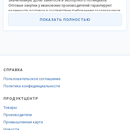
значительную долю занятости и экспортного потенциала.
Оптовые закупки у ивановских производителей гарантируют
надежность поставок и соответствие требованиям госзаказчиков
и корпоративного сектора.
ПОКАЗАТЬ ПОЛНОСТЬЮ
Крупнейшие производители форменной одежды в Иваново и
области:
Швейная фабрика «Айвенго»
(осн. 2004 г.). Специализация:
форменная одежда для силовых структур (МВД, Росгвардия),
охранных предприятий, МЧС. Полный цикл: от проектирования
до пошива.
Компания «Ивановский Текстиль Профи»
(осн. 1998 г.).
Основные продукты: корпоративная одежда для сферы услуг
(HoReCa, ритейл), медицинских учреждений (халаты, костюмы),
СПРАВКА
промышленные комплекты (спецодежда). Акцент на
функциональности и современных тканях.
Пользовательское соглашение
Швейное объединение «ТексМода»
(осн. 2012 г.).
Политика конфиденциальности
Специализация: пошив форменной одежды для транспортной
отрасли (железнодорожники, авиакомпании),
ПРОДУКТЦЕНТР
образовательных учреждений, работников ЖКХ.
Характеристики продукции ивановских производителей:
Товары
Материалы:
Активное использование тканей местного
Производители
производства (бязь, саржа, молескин, полушерстяные смеси) и
Промышленная карта
современных функциональных материалов (мембранные,
Новости
смесовые ткани с огнезащитными, антистатическими