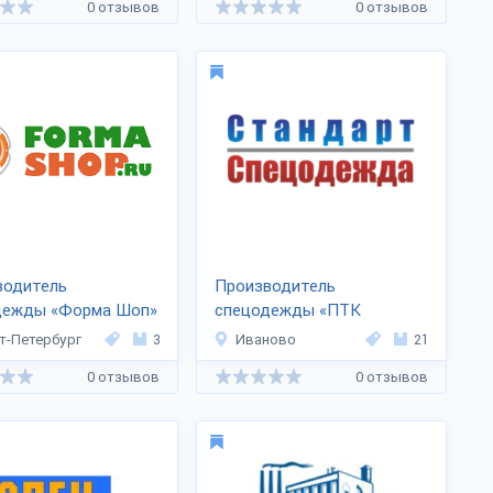
0 отзывов
0 отзывов
водитель
Производитель
дежды «Форма Шоп»
спецодежды «ПТК
Стандарт-Спецодежда»
т-Петербург
3
Иваново
21
0 отзывов
0 отзывов