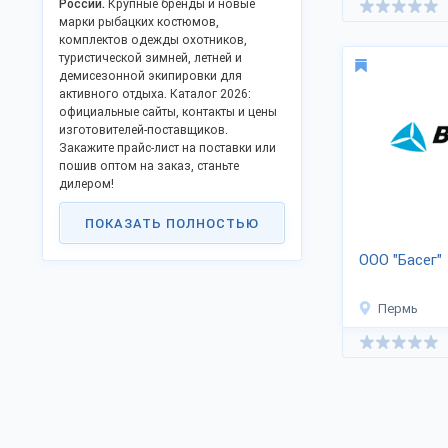
России.
Крупные бренды и новые
марки рыбацких костюмов,
комплектов одежды охотников,
туристической зимней, летней и
демисезонной экипировки для
активного отдыха. Каталог 2026:
официальные сайты, контакты и цены
изготовителей-поставщиков.
Закажите прайс-лист на поставки или
пошив оптом на заказ, станьте
дилером!
Российское производство одежды
ПОКАЗАТЬ ПОЛНОСТЬЮ
для туризма, охоты и рыбалки —
развивающееся направление
ООО "Басег"
текстильной отрасли. Швейные
фабрики взяли курс на
импортозамещение:
Пермь
приводят цеха в соответствие с
международными нормами
производства экипировки
туристов;
закупают технологичное
европейское оборудование;
используют мембранные ткани,