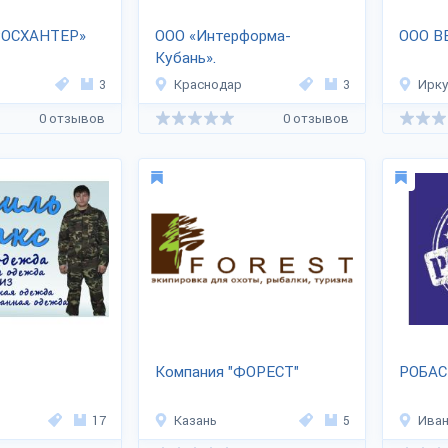
РОСХАНТЕР»
ООО «Интерформа-
ООО В
Кубань».
3
Краснодар
3
Ирку
0 отзывов
0 отзывов
Компания "ФОРЕСТ"
РОБАС
17
Казань
5
Ива