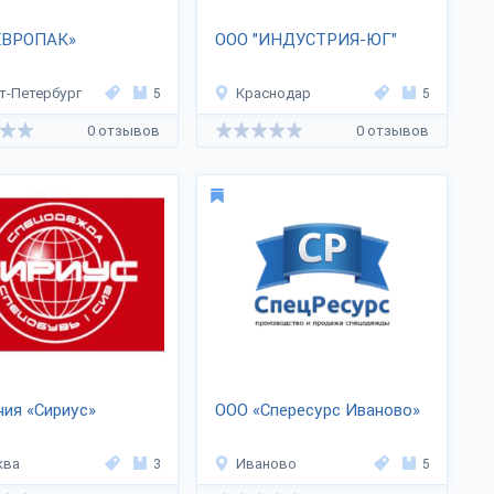
ЕВРОПАК»
ООО "ИНДУСТРИЯ-ЮГ"
т-Петербург
5
Краснодар
5
0 отзывов
0 отзывов
ия «Сириус»
ООО «Спересурс Иваново»
ква
3
Иваново
5