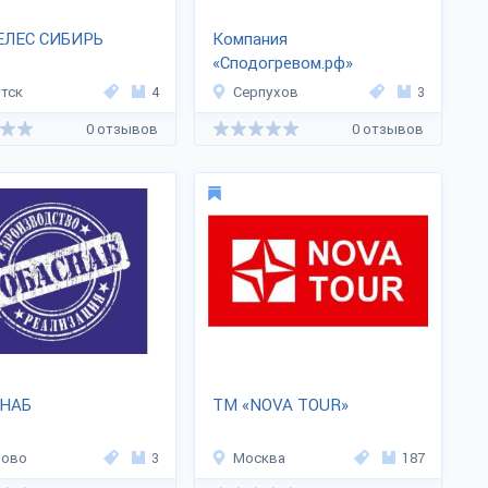
ЕЛЕС СИБИРЬ
Компания
«Сподогревом.рф»
тск
4
Серпухов
3
0 отзывов
0 отзывов
НАБ
ТМ «NOVA TOUR»
ново
3
Москва
187