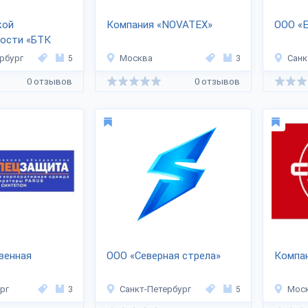
кой
Компания «NOVATEX»
ООО «
ости «БТК
рбург
5
Москва
3
Санк
0 отзывов
0 отзывов
венная
ООО «Северная стрела»
Компан
ащита»
рг
3
Санкт-Петербург
5
Мос