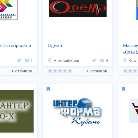
м.Октябрьской
Одема
Магази
«Спец
2
Новосибирск
4
Кос
0 отзывов
0 отзывов