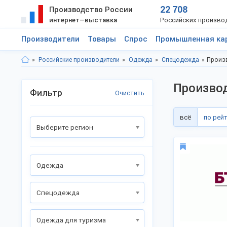
22 708
Производство России
интернет—выставка
Российских произво
Производители
Товары
Спрос
Промышленная ка
Российские производители
Одежда
Спецодежда
Произв
Производ
Фильтр
Очистить
всё
по рей
Выберите регион
Одежда
Спецодежда
Одежда для туризма