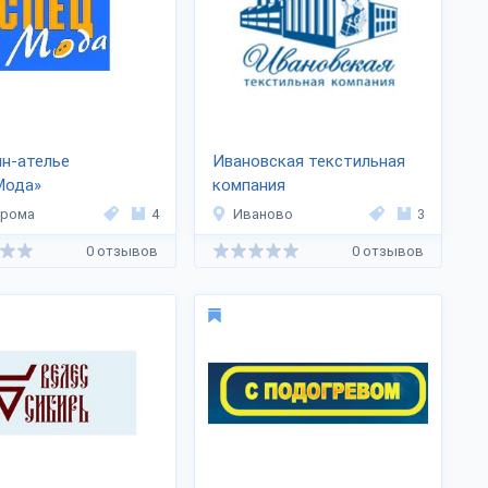
н-ателье
Ивановская текстильная
Мода»
компания
трома
4
Иваново
3
0 отзывов
0 отзывов