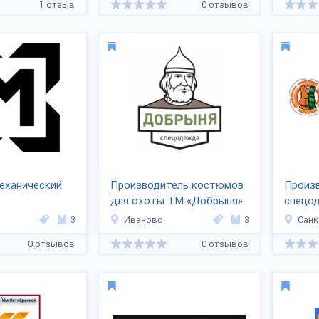
1 отзыв
0 отзывов
еханический
Производитель костюмов
Произ
для охоты ТМ «Добрыня»
спецо
3
Иваново
3
Санк
0 отзывов
0 отзывов