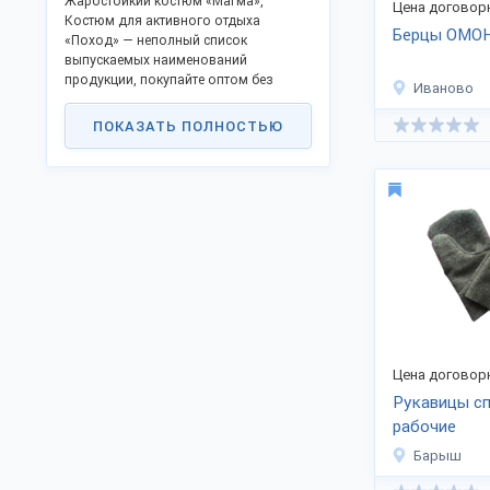
Жаростойкий костюм «Магма»,
Цена договор
Костюм для активного отдыха
Берцы ОМОН
«Поход» — неполный список
выпускаемых наименований
продукции, покупайте оптом без
Иваново
посредников.
ПОКАЗАТЬ ПОЛНОСТЬЮ
В каталоге популярные товары и
новая продукция.
Качество отвечает ГОСТ или
техническим регламентам, не уступает
азиатским аналогам.
Станьте дилером или оптовым
представителем в своём регионе и
получайте выгоду работы напрямую.
Реализуем товары в городах:
Екатеринбург, Москва, Санкт-
Петербург, Челябинск, Тюмень и
других.
Цена договор
Доставляем удобной транспортной
Рукавицы с
компанией в любые регионы
рабочие
Российской Федерации, таможенного
союза и за рубеж.
Барыш
Для доставки в страны ЕС