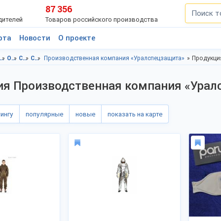
87 356
дителей
Товаров российского производства
рта
Новости
О проекте
ежда, Свердловская область
Одежда, г.Екатеринбург
Спецодежда, Свердловская область
Спецодежда, г.Екатеринбург
Производственная компания «Уралспецзащита»
Продукци
ия Производственная компания «Урал
тингу
популярные
новые
показать на карте