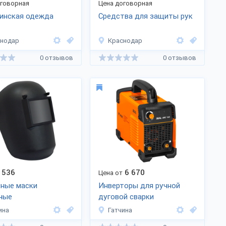
оговорная
Цена договорная
инская одежда
Средства для защиты рук
снодар
Краснодар
0 отзывов
0 отзывов
536
6 670
Цена от
чные маски
Инверторы для ручной
ные
дуговой сварки
ина
Гатчина