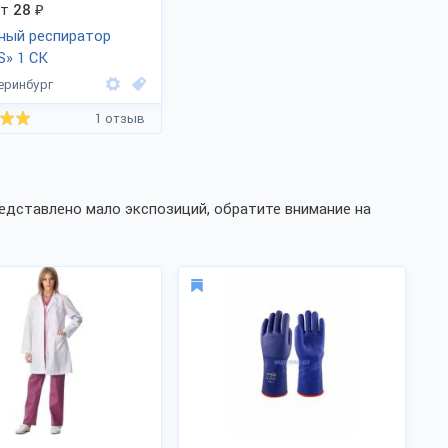
от
28
₽
ный респиратор
» 1 СК
еринбург
1 отзыв
едставлено мало экспозиций, обратите внимание на