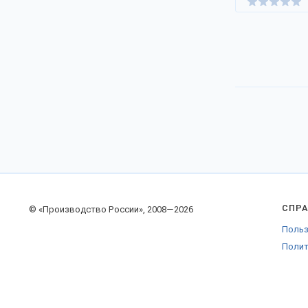
предоставляются необходимые
накладные.
Наши контакты на
странице компании
.
СПР
© «Производство России», 2008—2026
Польз
Полит