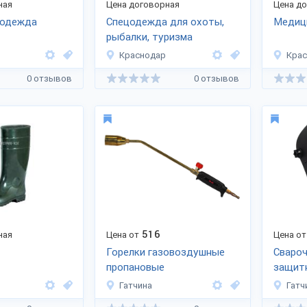
ная
Цена договорная
Цена д
цодежда
Спецодежда для охоты,
Медиц
рыбалки, туризма
Краснодар
Кра
0 отзывов
0 отзывов
516
ная
Цена от
Цена от
Горелки газовоздушные
Сваро
пропановые
защит
Гатчина
Гатч