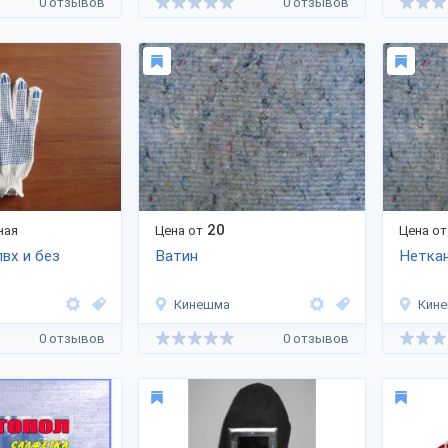
0 отзывов
0 отзывов
20
ная
Цена от
Цена от
пвх и без
Ватин
Нетка
Кинешма
Кин
0 отзывов
0 отзывов