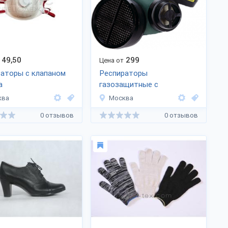
49,50
299
Цена от
аторы с клапаном
Респираторы
а
газозащитные с
фильтрами
ква
Москва
0 отзывов
0 отзывов