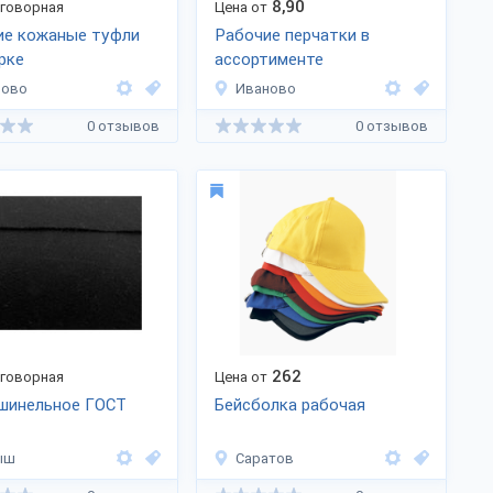
8,90
оговорная
Цена от
ие кожаные туфли
Рабочие перчатки в
рке
ассортименте
ново
Иваново
0 отзывов
0 отзывов
262
оговорная
Цена от
 шинельное ГОСТ
Бейсболка рабочая
ыш
Саратов