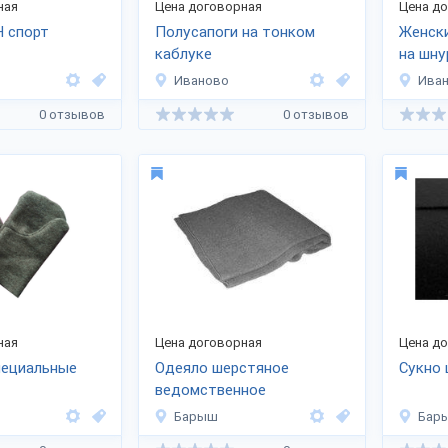
ная
Цена договорная
Цена д
 спорт
Полусапоги на тонком
Женск
каблуке
на шну
Иваново
Ива
0 отзывов
0 отзывов
ная
Цена договорная
Цена д
пециальные
Одеяло шерстяное
Сукно
ведомственное
Барыш
Бар