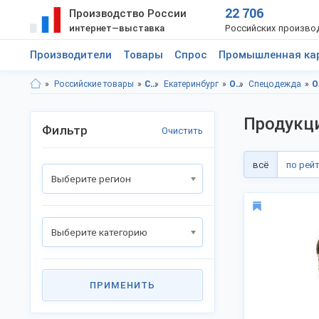
22 706
Производство России
интернет—выставка
Российских произво
Производители
Товары
Спрос
Промышленная ка
Российские товары
Свердловская область
Екатеринбург
Одежда
Спецодежда
Од
Продукц
Фильтр
Очистить
всё
по рей
Выберите регион
Выберите категорию
ПРИМЕНИТЬ