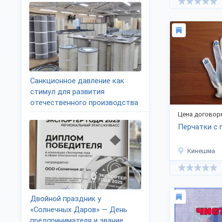
Санкционное давление как
стимул для развития
отечественного производства
Цена договор
Перчатки с 
Кинешма
Двойной праздник у
«Солнечных Даров» — День
предпринимателя и звание