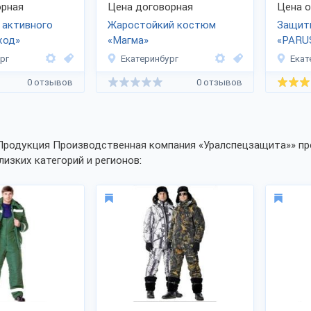
рная
Цена договорная
Цена 
 активного
Жаростойкий костюм
Защит
ход»
«Магма»
«PARUS
рг
Екатеринбург
Екат
0 отзывов
0 отзывов
Продукция Производственная компания «Уралспецзащита»» пр
лизких категорий и регионов: