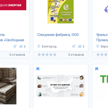
ель
Слюдяная фабрика, ООО
Уральс
ов «Свободная
Промэ
3
Белгород
5
Верх
0 отзывов
0 отзывов