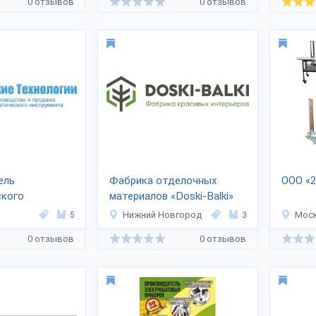
0 отзывов
0 отзывов
ель
Фабрика отделочных
ООО «
ского
материалов «Doski-Balki»
а «Томские
5
Нижний Новгород
3
Мос
0 отзывов
0 отзывов