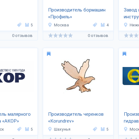
Производитель бормашин
Завод 
«Профиль»
инстру
Пневм
5
Москва
4
Нижн
0 отзывов
0 отзывов
ель малярного
Производитель черенков
Произ
а «АКОР»
«Korundrev»
гидрав
обору
ск
5
Шахунья
5
Мос
«Гидр