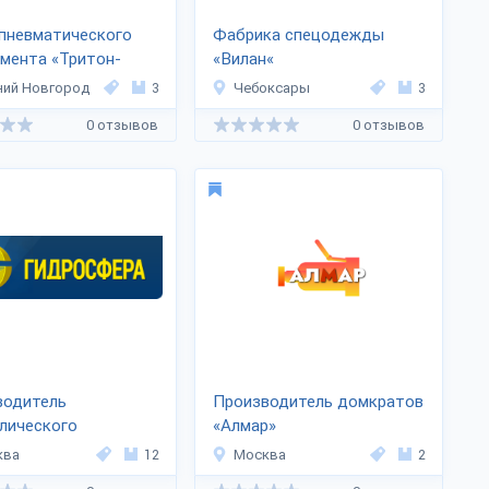
пневматического
Фабрика спецодежды
мента «Тритон-
«Вилан«
о»
ий Новгород
3
Чебоксары
3
0 отзывов
0 отзывов
водитель
Производитель домкратов
лического
«Алмар»
дования
ква
12
Москва
2
осфера»