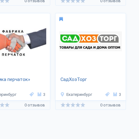
0 отзывов
0 отзывов
ка перчаток»
СадХозТорг
еринбург
3
Екатеринбург
3
0 отзывов
0 отзывов