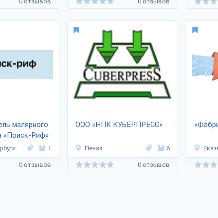
0 отзывов
0 отзывов
ель малярного
ООО «НПК КУБЕРПРЕСС»
«Фабри
а «Поиск-Риф»
рбург
1
Пенза
5
Екат
0 отзывов
0 отзывов