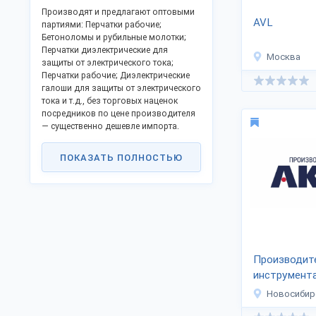
Производят и предлагают оптовыми
AVL
партиями: Перчатки рабочие;
Бетоноломы и рубильные молотки;
Перчатки диэлектрические для
Москва
защиты от электрического тока;
Перчатки рабочие; Диэлектрические
галоши для защиты от электрического
тока и т.д., без торговых наценок
посредников по цене производителя
— существенно дешевле импорта.
Список содержит открытые контакты,
ПОКАЗАТЬ ПОЛНОСТЬЮ
официальный сайт и позволяет
заказать продукцию оптом
напрямую, стать дилером в своём
крае.
Российские производственные
компании активно включились в
процессы импортозамещения и
модернизации, предлагают
Производит
прибыльное сотрудничество.
инструмент
Доставляем во все регионы
Новосибир
Российской Федерации, СНГ и за
границу.