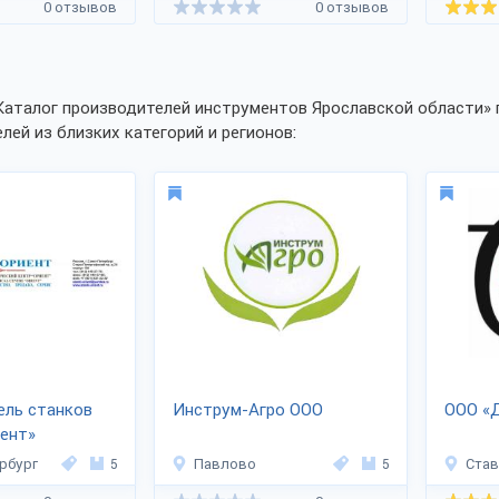
0 отзывов
0 отзывов
Каталог производителей инструментов Ярославской области» 
лей из близких категорий и регионов:
ель станков
Инструм-Агро ООО
ООО «
ент»
рбург
5
Павлово
5
Ста