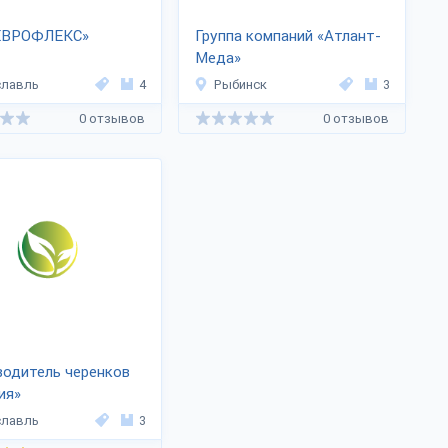
ЕВРОФЛЕКС»
Группа компаний «Атлант-
Меда»
славль
4
Рыбинск
3
0 отзывов
0 отзывов
одитель черенков
ия»
славль
3