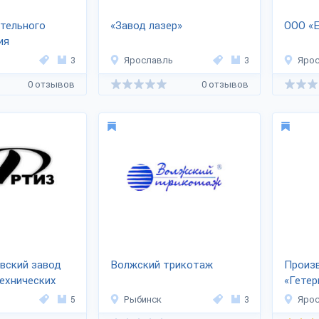
тельного
«Завод лазер»
ООО «
ия
3
Ярославль
3
Яро
0 отзывов
0 отзывов
вский завод
Волжский трикотаж
Произв
ехнических
«Гетер
5
Рыбинск
3
Яро