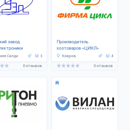
кий завод
Производитель
лектроники
хозтоваров «ЦИКЛ»
няя Салда
3
Ковров
4
0 отзывов
0 отзывов