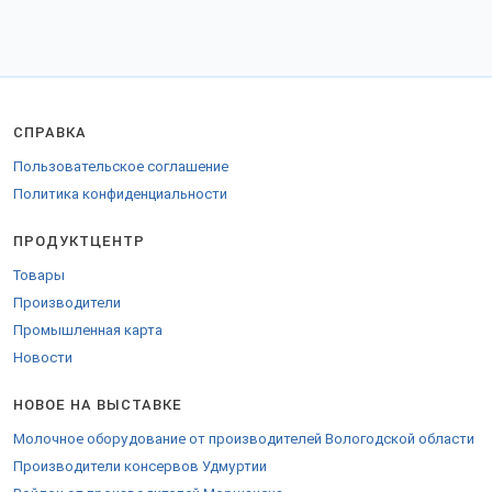
выгодное сотрудничество.
Заказы отправляем во все регионы Российской Федерации, СНГ и
за границу.
Для экспорта в страны Евросоюза оформляются разрешительные
бумаги.
СПРАВКА
Пользовательское соглашение
Политика конфиденциальности
ПРОДУКТЦЕНТР
Товары
Производители
Промышленная карта
Новости
НОВОЕ НА ВЫСТАВКЕ
Молочное оборудование от производителей Вологодской области
Производители консервов Удмуртии