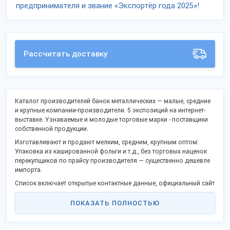
предпринимателя и звание «Экспортёр года 2025»!
Рассчитать доставку
Каталог производителей банок металлических — малые, средние
и крупные компании-производители. 5 экспозиций на интернет-
выставке. Узнаваемые и молодые торговые марки - поставщики
собственной продукции.
Изготавливают и продают мелким, средним, крупным оптом:
Упаковка из кашированной фольги и т.д., без торговых наценок
перекупщиков по прайсу производителя — существенно дешевле
импорта.
Список включает открытые контактные данные, официальный сайт
и дает возможность купить продукцию оптом напрямую, стать
дилером в Вашем городе.
ПОКАЗАТЬ ПОЛНОСТЬЮ
Российские производственные компании активно поддерживают
процессы импортозамещения и модернизации, предлагают