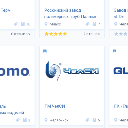
-Терм
Российский завод
Завод 
полимерных труб Паланж
«LD»
10
Миасс
7
Челя
0 отзывов
2 отзыва
ель
ТМ ЧелСИ
ГК «Гл
вых изделий
3
Челябинск
5
Челя