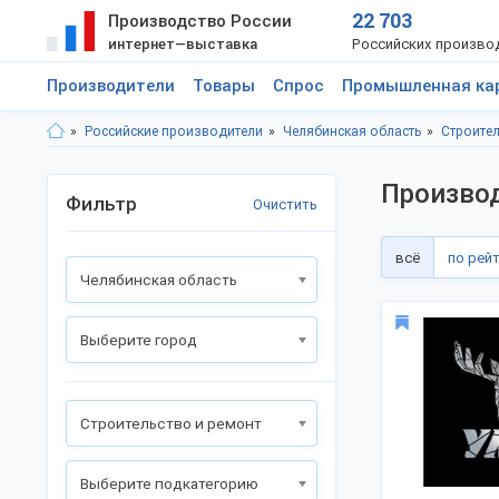
22 703
Производство России
интернет—выставка
Российских произво
Производители
Товары
Спрос
Промышленная ка
Российские производители
Челябинская область
Строител
Производ
Фильтр
Очистить
всё
по рей
Челябинская область
Выберите город
Строительство и ремонт
Выберите подкатегорию