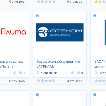
0 отзывов
0 отзывов
ель фасадных
Завод оконной фурнитуры
ЗАО "Ч
сПлита»
«АТЕКОМ»
метал
3
Челябинск
3
Челя
0 отзывов
0 отзывов