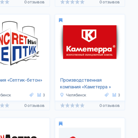
0 отзывов
0 отзывов
ия «Септик-бетон»
Производственная
компания «Каметерра »
бинск
3
Челябинск
3
0 отзывов
0 отзывов