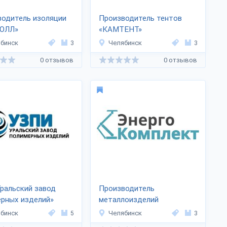
водитель изоляции
Производитель тентов
ОЛЛ»
«КАМТЕНТ»
бинск
3
Челябинск
3
0 отзывов
0 отзывов
ральский завод
Производитель
рных изделий»
металлоизделий
«ЭНЕРГОКОМПЛЕКТ»
бинск
5
Челябинск
3