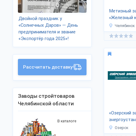
Метизный з
«Железный 
Двойной праздник у
«Солнечных Даров» — День
Челябинск
предпринимателя и звание
«Экспортёр года 2025»!
Рассчитать доставку
Заводы стройтоваров
Челябинской области
«Озерский з
энергоустан
В каталоге
Озерск