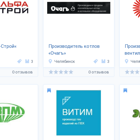
-Строй«
Производитель котлов
Произ
«Очагъ»
венти
оборуд
3
Челябинск
3
Челя
0 отзывов
0 отзывов