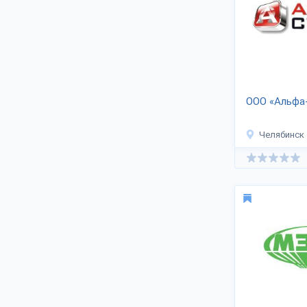
заводы обновляют собственное
оборудование. Профильные
компании региона сотрудничают с
поставщиками российского сырья и
материалов.
Купить оптовые партии товаров для
строительства и ремонта можно через
ООО «Альфа
интернет-магазины, торговые
организации, дилеров и официальные
сайты компаний. Продажа крупным
Челябинск
оптом цены напрямую от
производителя (цена договорная).
Доставка в уральский регион, по
России и СНГ с помощью
транспортных организаций. Список
представителей отраслевой
промышленности содержит контакты -
телефоны, адреса.
Изготовители стройматериалов
области призывают к сотрудничеству
строительные фирмы, агентов
бизнеса, оптовых покупателей,
дилеров. Обращайтесь к менеджеру на
странице, если хотите купить изделия