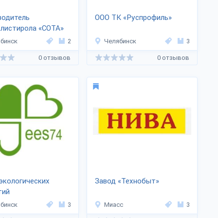
водитель
ООО ТК «Руспрофиль»
олистирола «СОТА»
бинск
2
Челябинск
3
0 отзывов
0 отзывов
экологических
Завод «Технобыт»
тий
бинск
3
Миасс
3