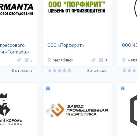
опрессового
ООО «Порфирит»
ООО ЧЗ
я «Formanta»
3
Челябинск
3
Челя
0 отзывов
0 отзывов