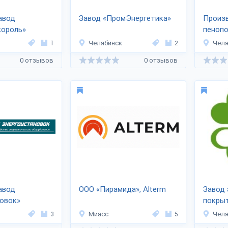
авод
Завод «ПромЭнергетика»
Произ
король»
пеноп
1
Челябинск
2
Челя
0 отзывов
0 отзывов
авод
ООО «Пирамида», Alterm
Завод 
овок»
покры
3
Миасс
5
Челя