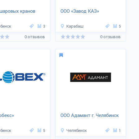
шаровых кранов
ООО «Завод КАЗ»
бинск
3
Карабаш
5
0 отзывов
0 отзывов
обекс»
ООО Адамант г. Челябинск
бинск
5
Челябинск
1