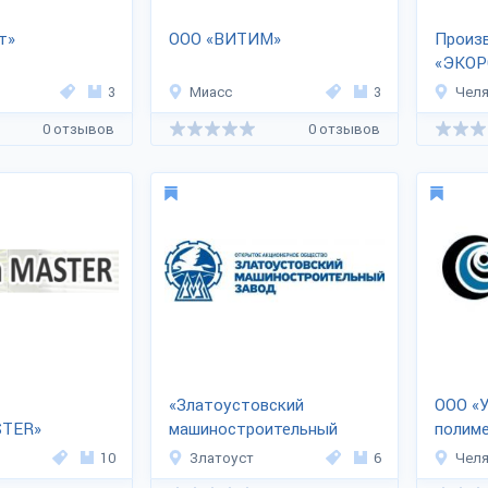
т»
ООО «ВИТИМ»
Произ
«ЭКОР
3
Миасс
3
Челя
0 отзывов
0 отзывов
«Златоустовский
ООО «У
STER»
машиностроительный
полиме
завод»
10
Златоуст
6
Челя