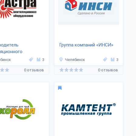
водитель
Группа компаний «ИНСИ»
ляционного
ования «Астра»
бинск
3
Челябинск
3
0 отзывов
0 отзывов