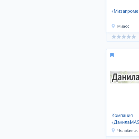
оптом, скачать прайс-лист.
«Мизапроме
Миасс
Компания
«ДанилаMA
Челябинск