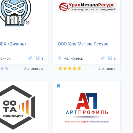
БХ «Визирь»
ООО УралМеталлРесурс
бинск
3
Челябинск
5
0 отзывов
2 отзыва