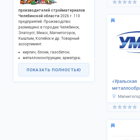
производителей стройматериалов
Челябинской области
2026 г. 110
предприятий. Производство
размещено в городах Челябинск,
Златоуст, Миасс, Магнитогорск,
Кыштым, Копейск и др. Товарный
ассортимент:
кирпич, блоки, газобетон;
металлоконструкции, арматура;
бетон, железобетон, плиты;
изоляционные материалы;
ПОКАЗАТЬ ПОЛНОСТЬЮ
гипсокартон, камень, плитка;
песок, щебень, цемент;
«Уральская
строительные смеси;
металлооб
кровельные покрытия и прочая
компания»
Магнитого
продукция.
Промышленные и коммерческие
здания, дома, элитные коттеджи
строятся с использованием
строительных товаров области.
Предприятия предлагают всё
необходимое для сдачи стройобъекта
"под ключ". Фабрики, комбинаты,