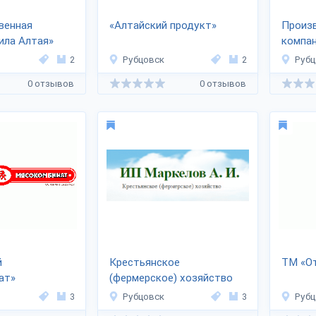
венная
«Алтайский продукт»
Произ
ила Алтая»
компа
2
Рубцовск
2
Рубц
0 отзывов
0 отзывов
й
Крестьянское
ТМ «От
ат»
(фермерское) хозяйство
Маркелова А.И.
3
Рубцовск
3
Рубц