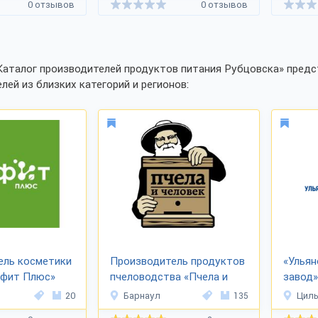
0 отзывов
0 отзывов
Каталог производителей продуктов питания Рубцовска» предс
лей из близких категорий и регионов:
ель косметики
Производитель продуктов
«Ульян
лфит Плюс»
пчеловодства «Пчела и
завод»
человек»
20
Барнаул
135
Циль