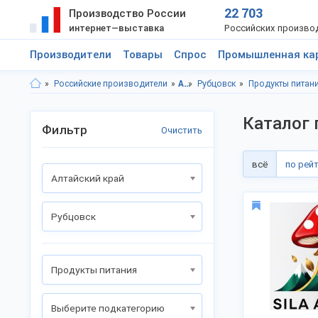
22 703
Производство России
интернет—выставка
Российских произво
Производители
Товары
Спрос
Промышленная ка
Российские производители
Алтайский край
Рубцовск
Продукты питан
Каталог 
Фильтр
Очистить
всё
по рей
Алтайский край
Рубцовск
Продукты питания
Выберите подкатегорию