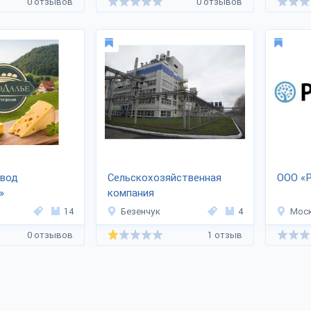
0 отзывов
0 отзывов
вод
Сельскохозяйственная
ООО «P
»
компания
«Самараагропромпереработка»
14
Безенчук
4
Мос
0 отзывов
1 отзыв