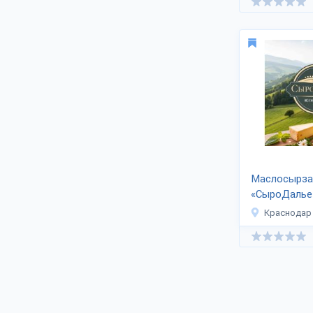
Маслосырза
«СыроДалье
Краснодар