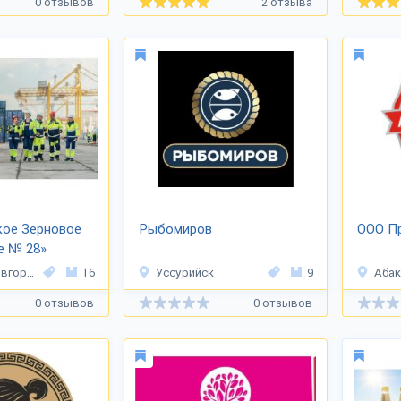
0 отзывов
2 отзыва
кое Зерновое
Рыбомиров
ООО П
е № 28»
город
16
Уссурийск
9
Абак
0 отзывов
0 отзывов