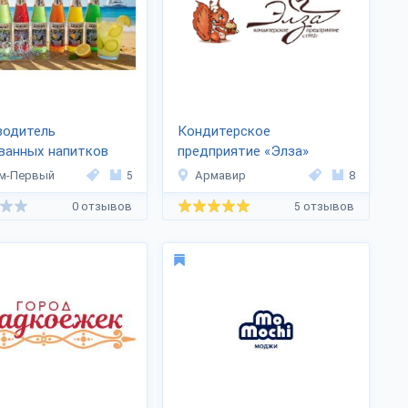
водитель
Кондитерское
ванных напитков
предприятие «Элза»
УРИЙ»
м-Первый
5
Армавир
8
0 отзывов
5 отзывов