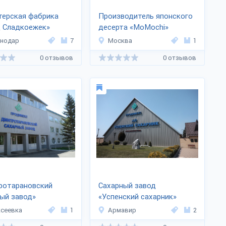
терская фабрика
Производитель японского
д Сладкоежек»
десерта «MoMochi»
снодар
7
Москва
1
0 отзывов
0 отзывов
ротарановский
Сахарный завод
ый завод»
«Успенский сахарник»
сеевка
1
Армавир
2