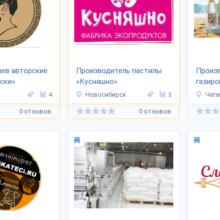
ев авторские
Производитель пастилы
Произ
ски»
«Кусняшно»
газиро
«МЕРК
4
Новосибирск
5
Чеге
0 отзывов
0 отзывов