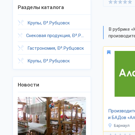
Разделы каталога
Крупы, Ð³.Рубцовск
В рубрике «
Снековая продукция, Ð³.Рубцовск
производите
Гастрономия, Ð³.Рубцовск
Крупы, Ð³.Рубцовск
Новости
Производит
и БАДов «А
Барнаул