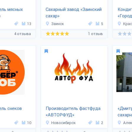
ель мясных
Сахарный завод «Заинский
Конди
в
сахар»
«Горо
УКТ»
13
Заинск
5
Кра
4 отзыва
1 отзыв
ель снеков
Производитель фастфуда
«Дмит
«АВТОРФУД»
сахарн
10
Новосибирск
2
Алек