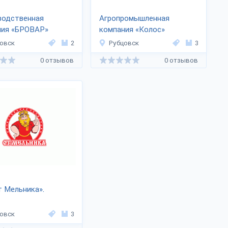
водственная
Агропромышленная
ния «БРОВАР»
компания «Колос»
овск
2
Рубцовск
3
0 отзывов
0 отзывов
 Мельника».
овск
3