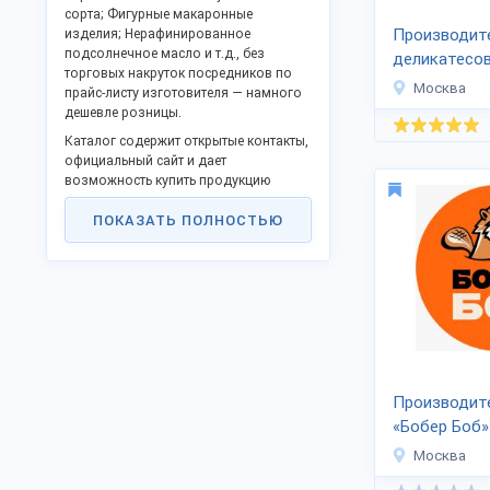
сорта; Фигурные макаронные
Производит
изделия; Нерафинированное
подсолнечное масло и т.д., без
деликатесо
торговых накруток посредников по
«МЯСОПРОД
Москва
прайс-листу изготовителя — намного
дешевле розницы.
Каталог содержит открытые контакты,
официальный сайт и дает
возможность купить продукцию
оптом напрямую, стать
ПОКАЗАТЬ ПОЛНОСТЬЮ
дистрибьютором в Вашем регионе.
Российские изготовители активно
поддерживают программу
импортозамещения и модернизации,
предлагают прибыльное партнерство.
Доставляем во все регионы России,
ТС и за рубеж.
Для доставки за пределы РФ
Производит
предоставляются необходимые
накладные.
«Бобер Боб»
Москва