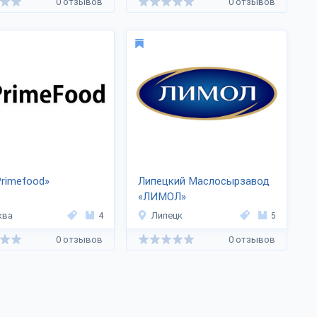
0 отзывов
0 отзывов
rimefood»
Липецкий Маслосырзавод
«ЛИМОЛ»
ква
4
Липецк
5
0 отзывов
0 отзывов