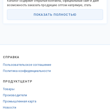
Каталог содержит открытые контакты, официальный сайт и дает
возможность заказать продукцию оптом напрямую, стать
представителем в своём городе.
ПОКАЗАТЬ ПОЛНОСТЬЮ
Российские изготовители активно поддерживают программу
импортозамещения и модернизации, предлагают прибыльное
партнерство.
Оптовые поставки во все регионы России, таможенного союза и
за границу.
Для доставки за пределы РФ оформляются необходимые
сертификаты.
СПРАВКА
Пользовательское соглашение
Политика конфиденциальности
ПРОДУКТЦЕНТР
Товары
Производители
Промышленная карта
Новости