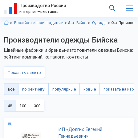
Производство России
интернет—выставка
Российские производители
Алтайский край
Бийск
Одежда
Одежда, Алтайский край
Производи
Производители одежды Бийска
Швейные фабрики и бренды-изготовители одежды Бийска:
рейтинг компаний, каталоги, контакты
Показать фильтр
всё
по рейтингу
популярные
новые
показать на карте
48
100
300
ИП «Долгих Евгений
Геннадьевич»