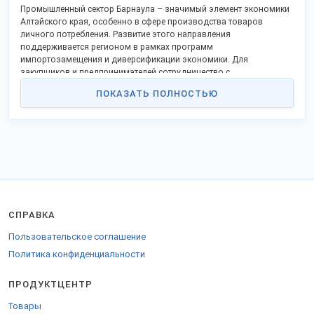
Промышленный сектор Барнаула – значимый элемент экономики
Алтайского края, особенно в сфере производства товаров
личного потребления. Развитие этого направления
поддерживается регионом в рамках программ
импортозамещения и диверсификации экономики. Для
закупщиков и предпринимателей сотрудничество с
барнаульскими производителями открывает доступ к
ПОКАЗАТЬ ПОЛНОСТЬЮ
качественной продукции по конкурентоспособным ценам.
Ключевые производители товаров личного потребления в
Барнауле:
Компания "АлтайСибБио" (осн. 2010)
: Специализируется на
производстве натуральной косметики и средств гигиены на
основе алтайских трав и масел. Основные продукты: кремы,
шампуни, мыло ручной работы.
Завод "АлтайВитэкс" (осн. 2005)
: Крупный производитель
профилактических зубных паст и ополаскивателей для полости
СПРАВКА
рта с экстрактами трав. Активно развивает линейку
гипоаллергенных средств.
Пользовательское соглашение
"Барнаульская косметическая фабрика" (осн. 2015)
:
Политика конфиденциальности
Выпускает средства для ухода за волосами и телом сегмента
масс-маркет. Фокус на натуральных компонентах в доступном
ПРОДУКТЦЕНТР
ценовом сегменте.
Продукция барнаульских заводов характеризуется:
Товары