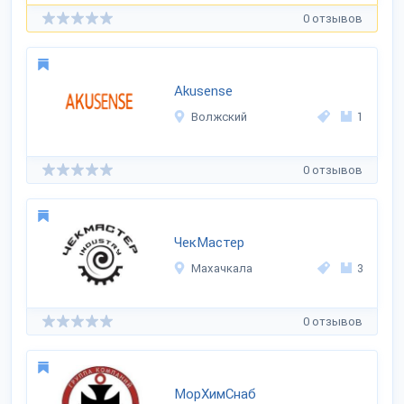
0 отзывов
Akusense
Волжский
1
0 отзывов
ЧекМастер
Махачкала
3
0 отзывов
МорХимСнаб