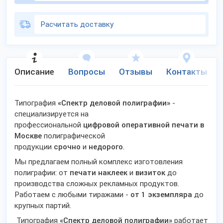
Расчитать доставку
Описание
Вопросы
Отзывы
Контакты
Типография
«Спектр деловой полиграфии»
-
специализируется на
профессиональной
цифровой
оперативной печати в
Москве
полиграфической
продукции
срочно
и
недорого
.
Мы предлагаем полный комплекс изготовления
полиграфии: от
печати наклеек
и
визиток
до
производства сложных рекламных продуктов.
Работаем с любыми тиражами -
от 1 экземпляра
до
крупных партий.
Типография
«Спектр деловой полиграфии»
работает