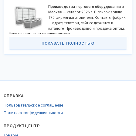
Производства торгового оборудования в
Москве —
каталог 2026 г. В список вошло
170 фирмы-изготовителя. Контакты фабрик
— адрес, телефон, сайт содержатся в
каталоге. Производство и продажа оптом.
Цена напрямую от производителя.
Профильными предприятиями выпускаются:
ПОКАЗАТЬ ПОЛНОСТЬЮ
Стеллажи;
Стойки;
Павильоны;
Прилавки;
Манекены;
Шкафы;
Витрины;
Вешала;
Тумбы;
СПРАВКА
Товарные корзины;
Стенды, буклетницы и прочие изделия.
Пользовательское соглашение
Производство сосредоточено в промышленных зонах столицы.
Политика конфиденциальности
При производстве используются такие материалы как пластик,
ДСП, алюминий. Компании выпускают оборудование для баров,
ПРОДУКТЦЕНТР
торговых залов, аптек, магазинов, ресторанов, офисов, кафе.
Дизайн соответствует назначению. С помощью торговой мебели
Товары