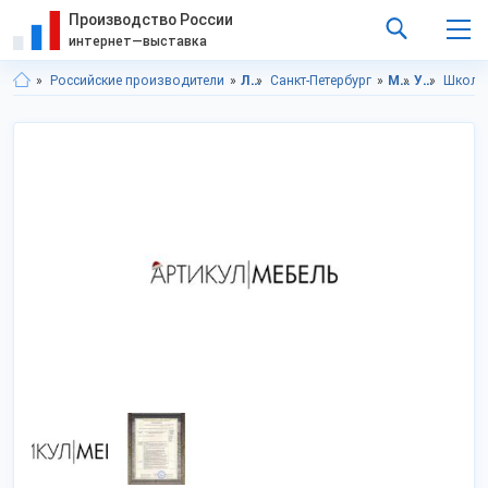
Производство России
интернет—выставка
Российские производители
Ленинградская область
Санкт-Петербург
Мебель
Учебная мебель
Школь