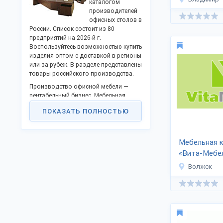
каталогом
производителей
офисных столов в
России. Список состоит из 80
предприятий на 2026-й г.
Воспользуйтесь возможностью купить
изделия оптом с доставкой в регионы
или за рубеж. В разделе представлены
товары российского производства.
Производство офисной мебели —
рентабельный бизнес. Мебельная
промышленность стабильно растёт.
ПОКАЗАТЬ ПОЛНОСТЬЮ
Компании устанавливают
автоматические линии, новые станки и
оборудование. Осваиваются
новейшие материалы — ЛДСП, ДВП,
Мебельная 
МДФ и т.д. Разновидности продукции:
«Вита-Мебе
для руководителя и персонала,
Волжск
компьютерные,
письменные,
угловые,
ресепшн,
журнальные и пр.
Заказчик выбирает размер, цвет,