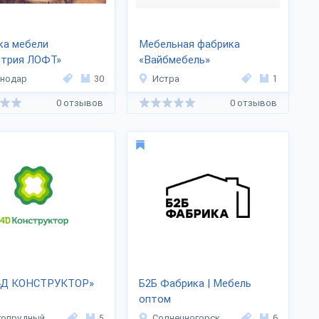
ка мебели
Мебельная фабрика
етрия ЛОФТ»
«Вайбмебель»
снодар
30
Истра
1
0 отзывов
0 отзывов
4Д КОНСТРУКТОР»
Б2Б Фабрика | Мебель
оптом
гопрудный
5
Солнечногорск
6