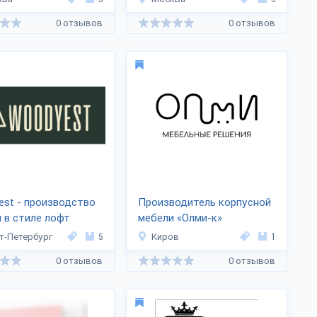
0 отзывов
0 отзывов
st - производство
Производитель корпусной
 в стиле лофт
мебели «Олми-к»
т-Петербург
5
Киров
1
0 отзывов
0 отзывов