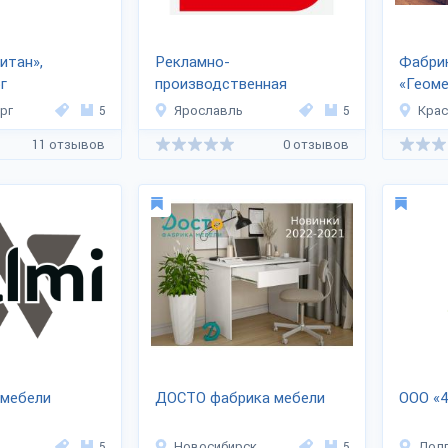
итан»,
Рекламно-
Фабри
г
производственная
«Геом
компания «Дека»
рг
5
Ярославль
5
Кра
11 отзывов
0 отзывов
 мебели
ДОСТО фабрика мебели
ООО «
5
Новосибирск
5
Дол