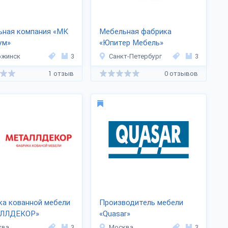
ьная компания «МК
Мебельная фабрика
ум»
«Юпитер Мебель»
ржинск
3
Санкт-Петербург
3
1 отзыв
0 отзывов
а кованной мебели
Производитель мебели
ЛЛДЕКОР»
«Quasar»
ква
3
Москва
3