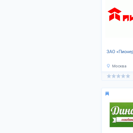
толщину столешницы и дп. параметры.
Известные отечественные поставщики:
Мастерская мебели «Геометрия
ЛОФТ»,
Мебельная фабрика «Фаворит-
плюс»,
«Деревянная Мануфактура
Древолюкс»,
ООО «ТД Мега Сервис»,
ЗАО «Пионе
«Зеленодольский завод имени A.M.
Горького» и пр.
Москва
Производители офисных столов
заинтересованы в сотрудничестве с
оптовыми заказчиками, дилерами.
Чтобы купить изделия оптом, скачать
прайс — пишите менеджерам
компаний на их страницах. Продажа
оптом по договорной цене. Уточняйте
наличие артикула на складе. Адреса,
сайты предприятий — в закладке
«Контакты».