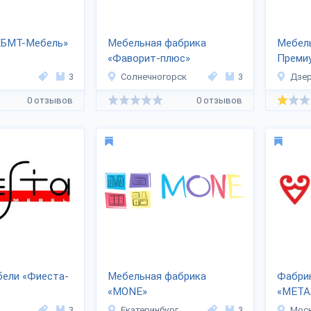
КБМТ-Мебель»
Мебельная фабрика
Мебел
«Фаворит-плюс»
Преми
3
Солнечногорск
3
Дзе
0 отзывов
0 отзывов
бели «Фиеста-
Мебельная фабрика
Фабрик
«MONE»
«МЕТА
3
Екатеринбург
3
Мос