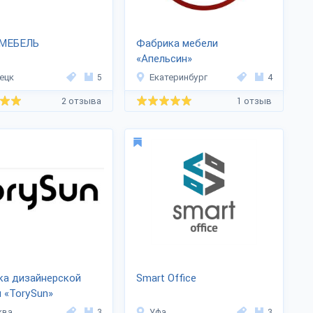
МЕБЕЛЬ
Фабрика мебели
«Апельсин»
ецк
5
Екатеринбург
4
2 отзыва
1 отзыв
ка дизайнерской
Smart Office
 «TorySun»
ква
3
Уфа
3