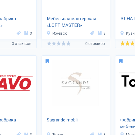
фабрика
Мебельная мастерская
ЭЛНА 
»
«LOFT MASTER»
3
Ижевск
3
Кузн
0 отзывов
0 отзывов
фабрика
Sagrande mobili
Фабри
мебели
к
3
Тверь
3
Мос