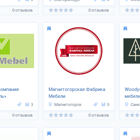
0 отзывов
0 отзывов
компания
Магнитогорская Фабрика
Woodye
ль»
Мебели
мебели
3
Магнитогорск
5
Санк
0 отзывов
0 отзывов