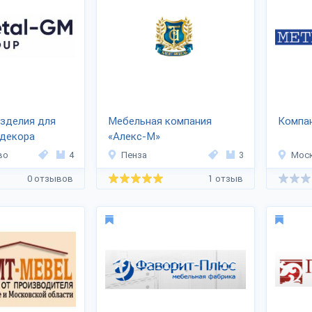
изделия для
Мебельная компания
Компа
 декора
«Алекс-М»
во
4
Пенза
3
Мос
0 отзывов
1 отзыв