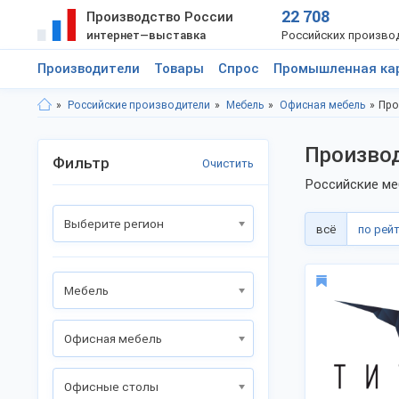
22 708
Производство России
интернет—выставка
Российских произво
Производители
Товары
Спрос
Промышленная ка
Российские производители
Мебель
Офисная мебель
Про
Производ
Фильтр
Очистить
Российские ме
Выберите регион
всё
по рей
Мебель
Офисная мебель
Офисные столы