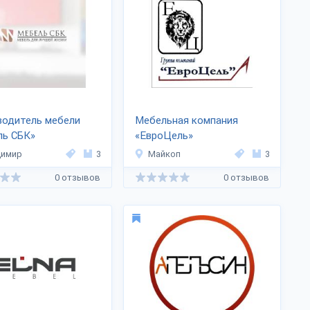
водитель мебели
Мебельная компания
ль СБК»
«ЕвроЦель»
димир
3
Майкоп
3
0 отзывов
0 отзывов