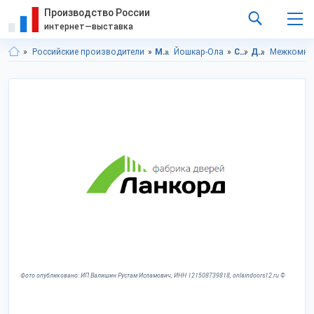
Производство России
интернет—выставка
Российские производители
Марий Эл респ.
Йошкар-Ола
Строительство и ремонт
Двери
Межкомна
Фото опубликовано: ИП Валишин Рустам Исламович, ИНН 121508739818, onlaindoors12.ru ©