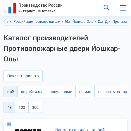
Производство России
интернет—выставка
Российские производители
Марий Эл респ.
Йошкар-Ола
Строительство и ремонт
Двери
Противоп
Каталог производителей
Противопожарные двери Йошкар-
Олы
Показать фильтр
всё
по рейтингу
популярные
новые
показать на карте
48
100
300
Завод стальных дверей