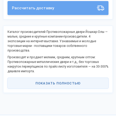
Рассчитать доставку
Каталог производителей Противопожарные двери Йошкар-Олы —
малые, средние и крупные компании-производители. 4
экспозиции на интернет-выставке. Узнаваемые и молодые
торговые марки - поставщики товаров собственного
производства.
Производят и продают мелким, средним, крупным оптом:
Противопожарные металлические двери и т.д., без торговых
накруток перекупщиков по прайс-листу изготовителя — на 30-300%
дешевле импорта.
Список включает открытые контакты, официальный сайт и
позволяет заказать продукцию оптом напрямую, стать дилером в
ПОКАЗАТЬ ПОЛНОСТЬЮ
Вашем регионе.
Российские производители активно включились в процессы
импортозамещения и модернизации, предлагают
взаимовыгодное сотрудничество.
Грузы отправляем во все регионы РФ, СНГ и за границу.