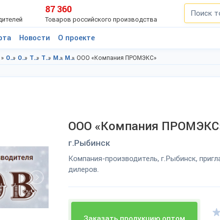
87 360
дителей
Товаров российского производства
рта
Новости
О проекте
Отдых в Ярославская область
Отдых в г.Рыбинск
Туризм в Ярославская область
Туризм в г.Рыбинск
Мангалы в Ярославская область
Мангалы в г.Рыбинск
ООО «Компания ПРОМЭКС»
ООО «Компания ПРОМЭКС
г.Рыбинск
Компания-производитель, г.Рыбинск, приг
дилеров.
Заказать продукцию оптом