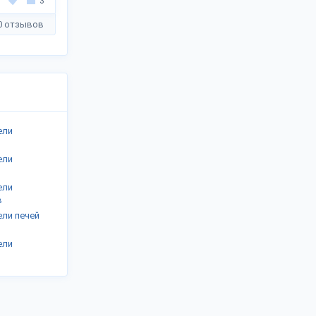
3
0 отзывов
ели
ели
ели
в
ели печей
ели