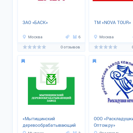
ЗАО «БАСК»
ТМ «NOVA TOUR»
Москва
6
Москва
0 отзывов
«Мытищинский
ООО «Раскладушк
деревообрабатывающий
Оптом.ру»
завод»