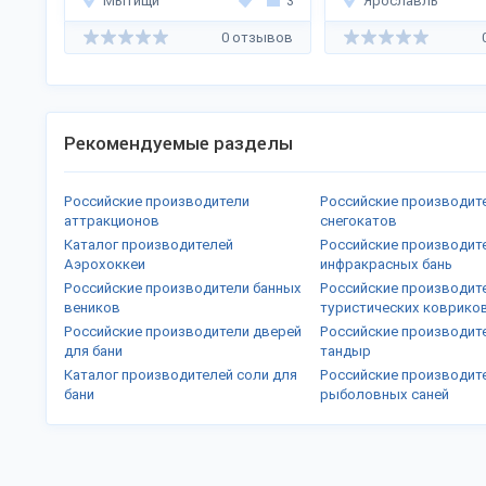
Мытищи
3
Ярославль
0 отзывов
Рекомендуемые разделы
Российские производители
Российские производит
аттракционов
снегокатов
Каталог производителей
Российские производит
Аэрохоккеи
инфракрасных бань
Российские производители банных
Российские производит
веников
туристических коврико
Российские производители дверей
Российские производит
для бани
тандыр
Каталог производителей соли для
Российские производит
бани
рыболовных саней