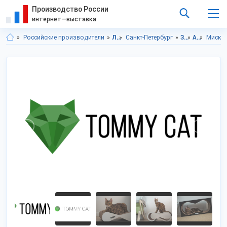
Производство России
интернет—выставка
Российские производители
Ленинградская область
Санкт-Петербург
Зоотовары
Аксессуары для питомцев
Миски 