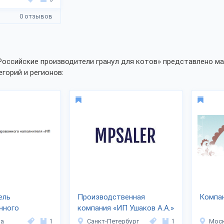
0 отзывов
Российские производители гранул для котов» представлено ма
егорий и регионов:
ель
Производственная
Компа
нного
компания «ИП Ушаков А.А.»
я «ИП Милютин
ла
1
Санкт-Петербург
1
Мос