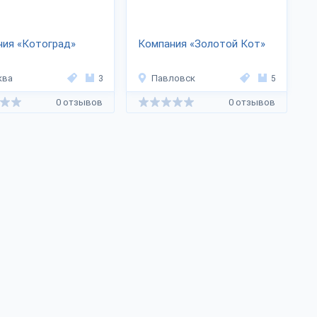
ния «Котоград»
Компания «Золотой Кот»
ква
3
Павловск
5
0 отзывов
0 отзывов