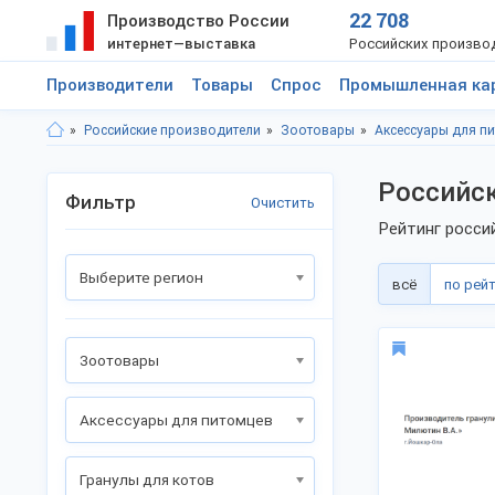
22 708
Производство России
интернет—выставка
Российских произво
Производители
Товары
Спрос
Промышленная ка
Российские производители
Зоотовары
Аксессуары для п
Российск
Фильтр
Очистить
Рейтинг росси
Выберите регион
всё
по рей
Зоотовары
Аксессуары для питомцев
Гранулы для котов