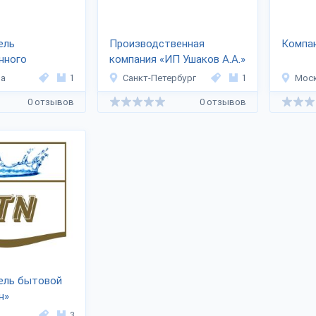
ель
Производственная
Компа
нного
компания «ИП Ушаков А.А.»
я «ИП Милютин
ла
1
Санкт-Петербург
1
Мос
0 отзывов
0 отзывов
ель бытовой
н»
3