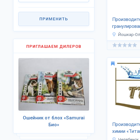
ПРИМЕНИТЬ
Производит
гранулирова
наполнител
Йошкар-О
В.А.»
ПРИГЛАШАЕМ ДИЛЕРОВ
Ошейник от блох «Samurai
Производит
Био»
химии «Тита
Челябинск