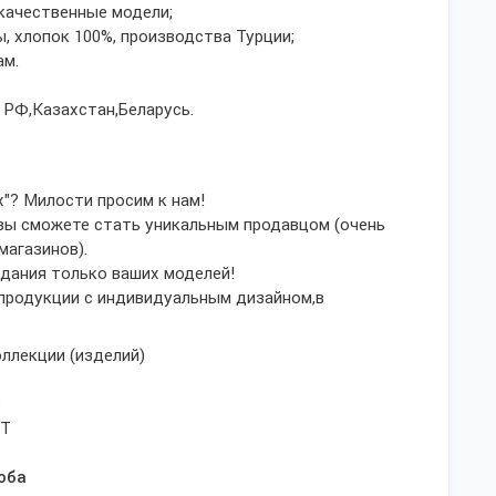
качественные модели;
, хлопок 100%, производства Турции;
ам.
РФ,Казахстан,Беларусь.​
х"? Милости просим к нам!
вы сможете стать уникальным продавцом (очень
магазинов).
здания только ваших моделей!
продукции с индивидуальным дизайном,в
ллекции (изделий)
в
СТ
оба