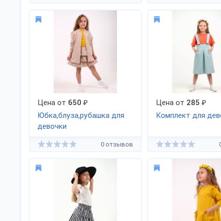
Цена от
650
₽
Цена от
285
₽
Юбка,блуза,рубашка для
Комплект для дев
девочки
0 отзывов