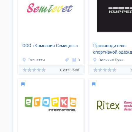
ООО «Компания Семицвет»
Производитель
спортивной одеж
«KUPPER»
Тольятти
3
Великие Луки
0 отзывов