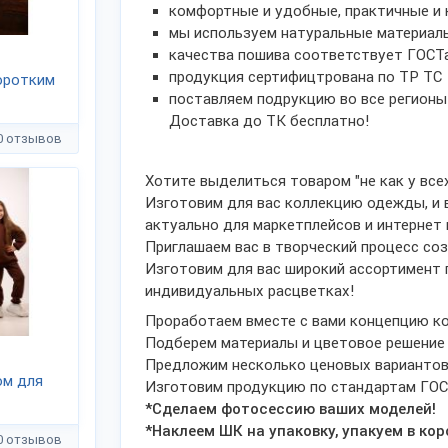
комфортные и удобные, практичные и 
мы используем натуральные материалы
​качества пошива соответствует ГОСТ
продукция сертифицтрована по ТР ТС​
оротким
поставляем подрукцию во все регионы 
Доставка до ТК бесплатно!
0 отзывов
Хотите выделиться товаром "не как у все
Изготовим для вас коллекцию одежды, и 
актуально для маркетплейсов и интернет 
Приглашаем вас в творческий процесс со
Изготовим для вас широкий ассортимент 
индивидуальных расцветках!
Проработаем вместе с вами концепцию ко
Подберем материалы и цветовое решение
Предложим несколько ценовых варианто
юм для
Изготовим продукцию по стандартам ГО
*Сделаем фотосессию ваших моделей!
*
Наклеем ШК на упаковку, упакуем в кор
0 отзывов