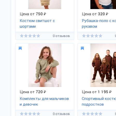
Цена от
750
₽
Цена от
320
₽
Костюм свитшот с
Рубашка-поло с к
шортами
рукавом
0 отзывов
Цена от
720
₽
Цена от
1 195
₽
Комплекты для мальчиков
Спортивный кост
и девочек
подростков
0 отзывов