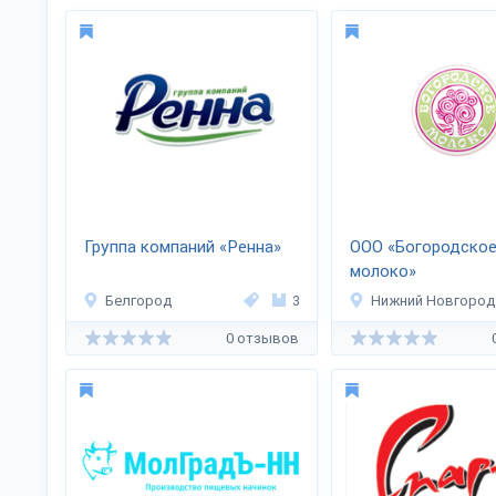
Группа компаний «Ренна»
OOO «Богородско
молоко»
Белгород
3
Нижний Новгород
0 отзывов