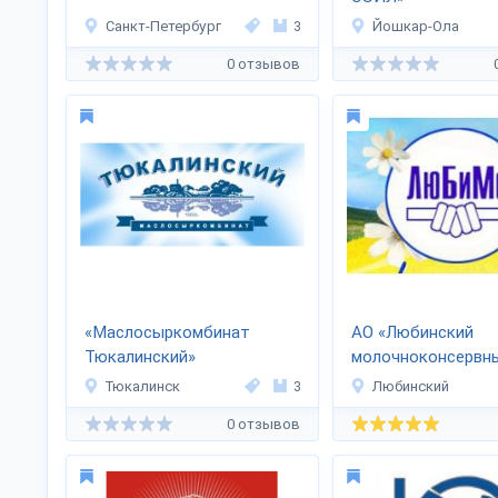
Санкт-Петербург
3
Йошкар-Ола
0 отзывов
«Маслосыркомбинат
АО «Любинский
Тюкалинский»
молочноконсервн
комбинат»
Тюкалинск
3
Любинский
0 отзывов