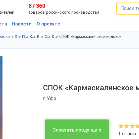
87 360
дителей
Товаров российского производства
рта
Новости
О проекте
олоко
Продукты питания в Башкортостан респ.
Продукты питания в г.Уфа
Консервы в Башкортостан респ.
Консервы в г.Уфа
Сгущенное молоко в Башкортостан респ.
Сгущенное молоко в г.Уфа
СПОК «Кармаскалинское молоко»
СПОК «Кармаскалинское 
г.Уфа
Заказать продукцию
1 отзыв