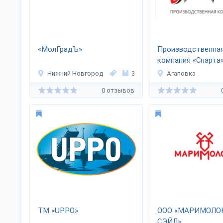
«МолГрадЪ»
Производственна
компания «Спарта
Нижний Новгород
3
Агаповка
0 отзывов
ТМ «UPPO»
ООО «МАРИМОЛО
СЭЙЛ»