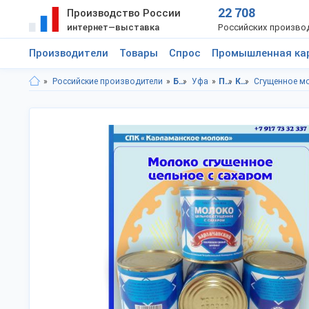
22 708
Производство России
интернет—выставка
Российских произво
Производители
Товары
Спрос
Промышленная ка
Российские производители
Башкортостан респ.
Уфа
Продукты питания
Консервы
Сгущенное м