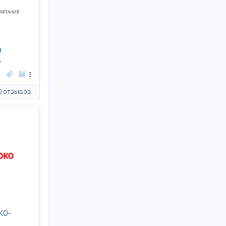
я
»
3
0 отзывов
КО-