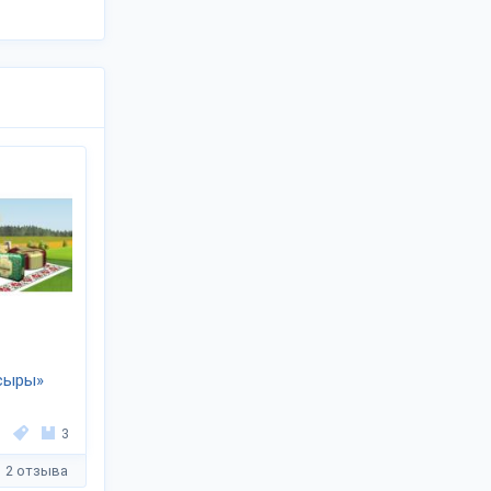
сыры»
3
2 отзыва