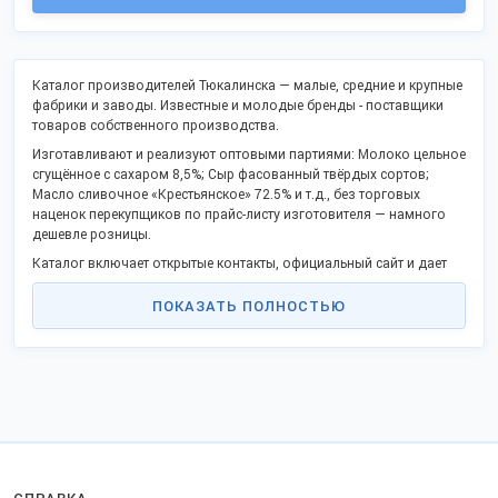
Каталог производителей Тюкалинска — малые, средние и крупные
фабрики и заводы. Известные и молодые бренды - поставщики
товаров собственного производства.
Изготавливают и реализуют оптовыми партиями: Молоко цельное
сгущённое с сахаром 8,5%; Сыр фасованный твёрдых сортов;
Масло сливочное «Крестьянское» 72.5% и т.д., без торговых
наценок перекупщиков по прайс-листу изготовителя — намного
дешевле розницы.
Каталог включает открытые контакты, официальный сайт и дает
возможность связаться напрямую, стать партнером в Вашем
регионе.
ПОКАЗАТЬ ПОЛНОСТЬЮ
Российские изготовители активно включились в программу
импортозамещения и модернизации, предлагают прибыльное
партнерство.
Заказы отправляем во все регионы России, таможенного союза и
на экспорт.
Для закупки в СНГ предоставляются разрешительные документы.