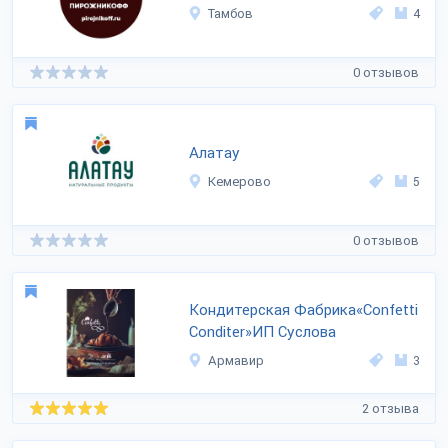
Тамбов
4
0 отзывов
Алатау
Кемерово
5
0 отзывов
Кондитерская Фабрика«Confetti
Conditer»ИП Суслова
Армавир
3
2 отзыва