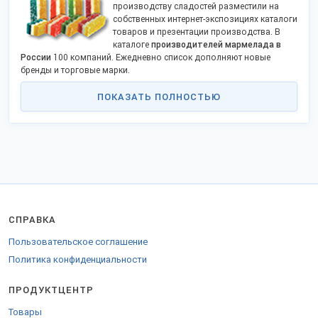
производству сладостей разместили на
собственных интернет-экспозициях каталоги
товаров и презентации производства. В
каталоге
производителей мармелада в
России
100 компаний. Ежедневно список дополняют новые
бренды и торговые марки.
Производство мармелада в России организовали компании из
ПОКАЗАТЬ ПОЛНОСТЬЮ
Тулы, Рязани, Пензы, Армавира, Москвы и Санкт-Петербурга, и
других промышленных городов. Фирмы предлагают прямые
поставки продукции по выгодной цене. Продажа оптом, доставка
транспортными компаниями в регионы и области.
Заводы-поставщики выпускают ассортимент формового и
желейного мармелада, детские серии, мармеладные фигурки,
желейные конфеты и прочие изделия. Производственные цеха
российских предприятий оснащены новейшими
производственными линиями импортного и отечественного
СПРАВКА
производства. При изготовлении продукта используются
натуральные красители и загустители, пектин, желатин, агар, сахар
Пользовательское соглашение
или фруктоза, фрукты, орехи и прочие ингредиенты.
Политика конфиденциальности
Чтобы купить продукцию кондитерских фабрик оптом, пишите
сообщения менеджерам организаций на страницах интернет-
ПРОДУКТЦЕНТР
витрин или обратитесь на официальный сайт. Прайс-листы и
условия сотрудничества с дилерами, продуктовыми магазинами
Товары
и торговыми сетями высылают представители предприятий по