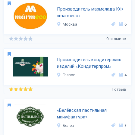
Производитель мармелада КФ
«marmeco»
Москва
6
0 отзывов
Производитель кондитерских
изделий «Кондитерпром»
Глазов
4
1 отзыв
«Белёвская пастильная
мануфактура»
Белев
3