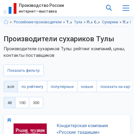
Производство России
интернет—выставка
Российские производители
Тульская область
Тула
Продукты питания
Снековая продукция
Сухарики
Продукты питания, Тульская область
Продукты пи
Производители сухариков Тулы
Производители сухариков Тулы: рейтинг компаний, цены,
контакты поставщиков
Показать фильтр
всё
по рейтингу
популярные
новые
показать на карте
48
100
300
Кондитерская компания
«Русские традиции»