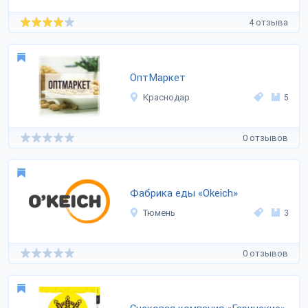
4 отзыва
ОптМаркет
Краснодар
5
0 отзывов
Фабрика еды «Okeich»
Тюмень
3
0 отзывов