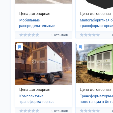
Цена договорная
Цена договорная
Мобильные
Малогабаритная б
распределительные
трансформаторна
подстанции
подстанци
0 отзывов
Цена договорная
Цена договорная
Комплектные
Трансформаторны
трансформаторные
подстанции в бет
подстанции до 35 кВ
исполнении
0 отзывов