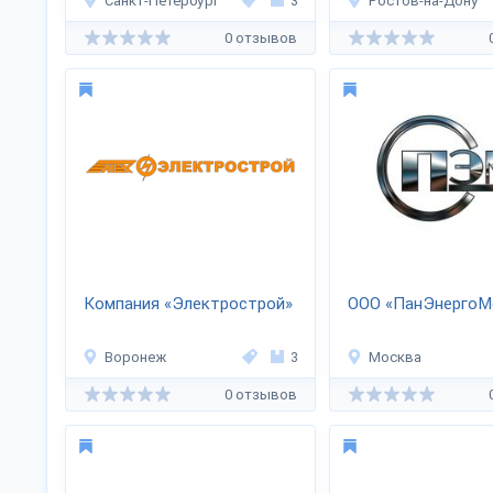
Санкт-Петербург
3
Ростов-на-Дону
0 отзывов
Компания «Электрострой»
ООО «ПанЭнергоМ
Воронеж
3
Москва
0 отзывов