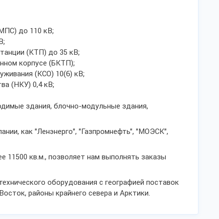
ПС) до 110 кВ;
В;
анции (КТП) до 35 кВ;
нном корпусе (БКТП);
живания (КСО) 10(6) кВ;
а (НКУ) 0,4 кВ;
димые здания, блочно-модульные здания,
нии, как "Ленэнерго", "Газпромнефть", "МОЭСК",
е 11500 кв.м., позволяет нам выполнять заказы
ехнического оборудования с географией поставок
Восток, районы крайнего севера и Арктики.