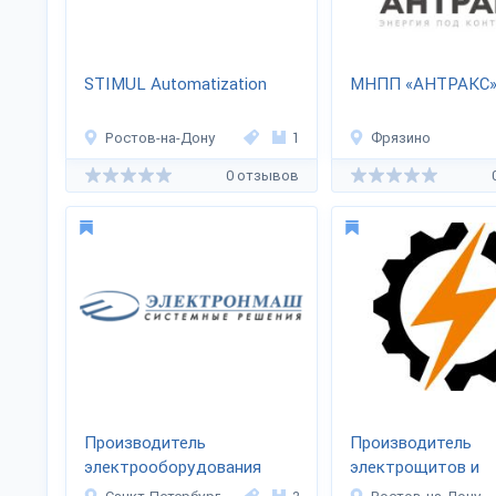
STIMUL Automatization
МНПП «АНТРАКС
Ростов-на-Дону
1
Фрязино
0 отзывов
Производитель
Производитель
электрооборудования
электрощитов и
«Электронмаш»
подстанций ООО «