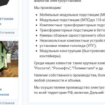
аналогов электроустановки.
Мы производим:
Мобильные модульные подстанции (ММ
етонная
Модульные подстанции (МПС)до 110 к
я
Комплектные трансформаторные подст
Трансформаторные подстанции в бето
0 отзывов
Камеры сборные одностороннего обслу
Низковольтные комплектные устройств
установки плавки гололеда (УПГ);
Модульные конструкции (быстровозво
контейнеры).
Среди наших клиентов такие крупные компа
"Россети", "Роснефть", "Полиметалл" и др.
Наличие собственного производства, боле
любой сложности и объема.
Мы осуществляем производство электрот
е
по всей территории РФ, включая Дальний 
онном
0 отзывов