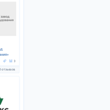
од
ания»
3
0 отзывов