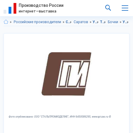
Производство России
интернет—выставка
Российские производители
Саратовская область
Саратов
Упаковка
Тара
Бочки
Упаковка в Саратовская область
Упаков
Фото опубликовано: ООО "СТАЛЬПРОМИЗДЕЛИЕ", ИНН 6450086295, www.spi-zao.ru ©