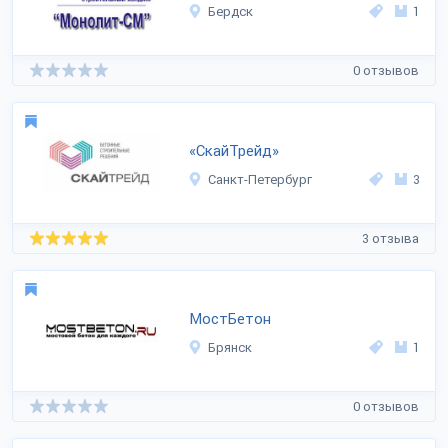
Бердск
1
0 отзывов
«СкайТрейд»
Санкт-Петербург
3
3 отзыва
МостБетон
Брянск
1
0 отзывов