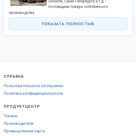
области, Санкт-Петербурга и т.д. -
поставщики товара собственного
.
производства
Производитель изготавливает и предлагает различные виды
ПОКАЗАТЬ ПОЛНОСТЬЮ
бетона по:
назначению (строительный, специальный)
заполнителю (керамзитобетон, гравий, щебень, песок)
марке ( м100, м150, м200, м250, м300, м350, м400, м450, м500,
м550)
содержание вяжущего вещества (тощий, жирный, товарный)
Высокотехнологическое оборудование и лаборатории
позволяют наладить производство высококачественных
СНиП
бетонных смесей, готовых изделий и растворов, согласно
СПРАВКА
а и ГОСТа,
в любых объемах.
Пользовательское соглашение
Список содержит открытые контакты завода, адрес, телефоны,
Политика конфиденциальности
цены, сертификаты, официальный сайт производителя и дает
возможность заказать продукцию оптом напрямую,
ПРОДУКТЦЕНТР
организовать доставку бетона, бетононасосы.
Доставка, текущий прайс, заказ, скидки - по запросу.
Товары
Производители
Промышленная карта