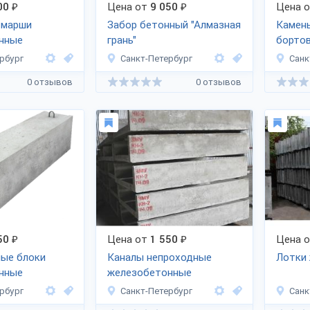
00
₽
Цена от
9 050
₽
Цена 
 марши
Забор бетонный "Алмазная
Камен
нные
грань"
бортов
рбург
Санкт-Петербург
Санк
0 отзывов
0 отзывов
50
₽
Цена от
1 550
₽
Цена 
ые блоки
Каналы непроходные
Лотки
нные
железобетонные
рбург
Санкт-Петербург
Санк