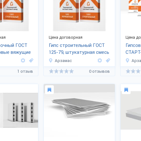
ная
Цена договорная
Цена д
вочный ГОСТ
Гипс строительный ГОСТ
Гипсов
совые вяжущие
125-79, штукатурная смесь
СТАРТ
31387-
Арзамас
Арз
1 отзыв
0 отзывов