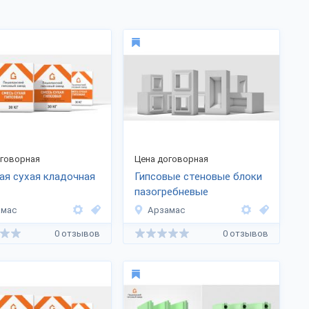
оговорная
Цена договорная
ая сухая кладочная
Гипсовые стеновые блоки
пазогребневые
амас
Арзамас
0 отзывов
0 отзывов