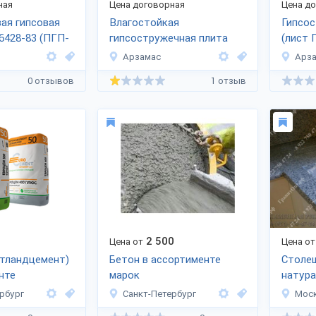
ная
Цена договорная
Цена д
ая гипсовая
Влагостойкая
Гипсос
6428-83 (ПГП-
гипсостружечная плита
(лист 
(лист ГСПВ-Пешелань)
Арзамас
Арз
0 отзывов
1 отзыв
2 500
Цена от
Цена от
ртландцемент)
Бетон в ассортименте
Столе
нте
марок
натура
мрамо
рбург
Санкт-Петербург
Мос