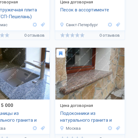
оговорная
Цена договорная
тружечная плита
Песок в ассортименте
ГСП-Пешелань)
амас
Санкт-Петербург
0 отзывов
0 отзывов
5 000
Цена договорная
шницы из
Подоконники из
льного гранита и
натурального гранита и
ра
мрамора
ква
Москва