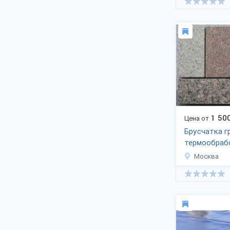
1 50
Цена от
Брусчатка г
термообраб
Москва