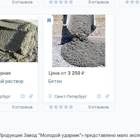
0 отзывов
0 отзывов
рная
Цена от
3 250
₽
ый раствор
Бетон
рбург
Санкт-Петербург
0 отзывов
0 отзывов
Продукция Завод "Молодой ударник"» представлено мало эксп