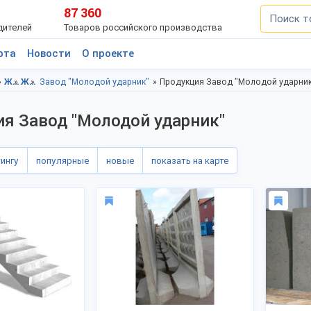
87 360
дителей
Товаров российского производства
рта
Новости
О проекте
ЖБИ, Ленинградская область
ЖБИ, г.Санкт-Петербург
Завод "Молодой ударник"
Продукция Завод "Молодой ударни
я Завод "Молодой ударник"
тингу
популярные
новые
показать на карте