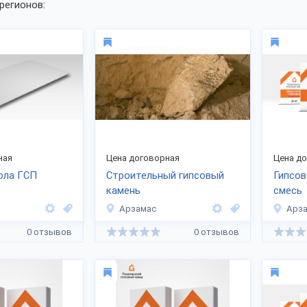
регионов:
ная
Цена договорная
Цена д
ола ГСП
Строительный гипсовый
Гипсов
камень
смесь
Арзамас
Арз
0 отзывов
0 отзывов