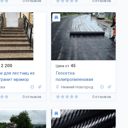
0 отзывов
0 отзывов
2 200
45
Цена от
и для лестниц из
Геосетка
гранит мрамор
полипропиленовая
ква
Нижний Новгород
0 отзывов
0 отзывов