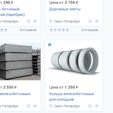
от
290
₽
Цена от
5 750
₽
ь бетонный
Дорожные плиты
ой (паребрик)
т-Петербург
Санкт-Петербург
0 отзывов
0 отзывов
от
2 550
₽
Цена от
1 250
₽
 железобетонные
Кольца железобетонные
для колодцев
т-Петербург
Санкт-Петербург