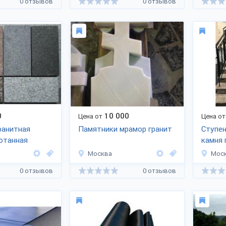
0 отзывов
0 отзывов
0
10 000
Цена от
Цена от
ранитная
Памятники мрамор гранит
Ступен
отанная
камня 
Москва
Мос
0 отзывов
0 отзывов