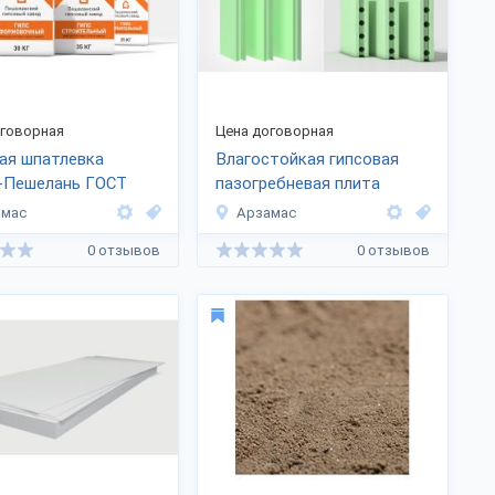
оговорная
Цена договорная
ая шпатлевка
Влагостойкая гипсовая
-Пешелань ГОСТ
пазогребневая плита
2008
(ПГПВ-Пешелань)
амас
Арзамас
0 отзывов
0 отзывов