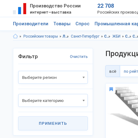
22 708
Производство России
интернет—выставка
Российских произво
Производители
Товары
Спрос
Промышленная ка
Российские товары
Ленинградская область
Санкт-Петербург
Строительство и ремонт
ЖБИ
Строительство и ремонт, Ленинградская область
Строительство и ремонт, г.Санкт-Петербург
Продукци
Фильтр
Очистить
всё
по рей
Выберите регион
Выберите категорию
ПРИМЕНИТЬ