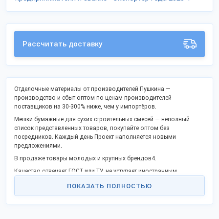
Рассчитать доставку
Отделочные материалы от производителей Пушкина —
производство и сбыт оптом по ценам производителей-
поставщиков на 30-300% ниже, чем у импортёров.
Мешки бумажные для сухих строительных смесей — неполный
список представленных товаров, покупайте оптом без
посредников. Каждый день Проект наполняется новыми
предложениями.
В продаже товары молодых и крупных брендов4.
Качество отвечает ГОСТ или ТУ, не уступает иностранным
аналогам.
ПОКАЗАТЬ ПОЛНОСТЬЮ
Станьте дилером или оптовым покупателем в своём городе.
Поддержите процесс импортозамещения и модернизации
промышленности РФ и получайте выгоду сотрудничества без