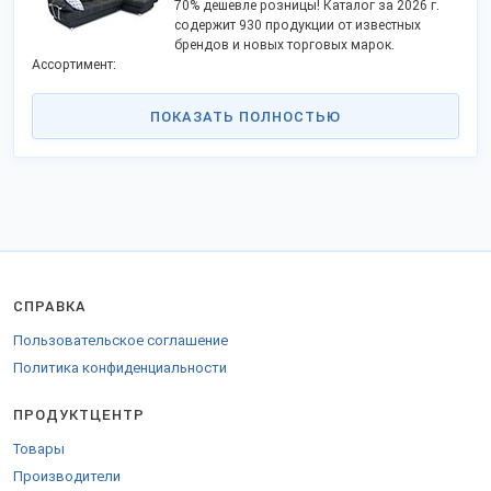
70% дешевле розницы! Каталог за 2026 г.
содержит 930 продукции от известных
брендов и новых торговых марок.
Ассортимент:
детские кровати, кресла;
мебель в спальню, прихожую, ванную;
ПОКАЗАТЬ ПОЛНОСТЬЮ
гарнитуры в гостиную, кухню;
тумбы, стенки, комоды, стеллажи;
угловые диваны, мягкие уголки;
корпусные наборы в офис;
компьютерные и обеденные столы;
шкафы, домашние библиотеки;
матрасы, полки, еврокнижки и др. артикулы.
Компании изготовят изделия необходимых размеров на заказ.
Мебельные фабрики столицы предоставляют широчайший выбор
СПРАВКА
цветов, моделей, ценовых категорий мебели. Предлагаются
модульные комплекты, подходящие по габаритам в любые
Пользовательское соглашение
комнаты. В производстве применяют дерево ценных сортов,
Политика конфиденциальности
шпон, МДФ, ЛДСП и другие материалы. Производители
перенацеливаются на российского поставщика сырья и
ПРОДУКТЦЕНТР
оборудования.
Заказать товары оптом можно через интернет-магазины,
Товары
официальных торговых представителей, сайты компаний.
Производители
Доставка со складов Москвы и Подмосковья самовывозом либо