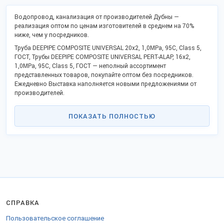
Водопровод, канализация от производителей Дубны —
реализация оптом по ценам изготовителей в среднем на 70%
ниже, чем у посредников.
Труба DEEPIPE COMPOSITE UNIVERSAL 20x2, 1,0MPa, 95C, Class 5,
ГОСТ, Трубы DEEPIPE COMPOSITE UNIVERSAL PERT-ALAP, 16x2,
1,0MPa, 95C, Class 5, ГОСТ — неполный ассортимент
представленных товаров, покупайте оптом без посредников.
Ежедневно Выставка наполняется новыми предложениями от
производителей.
Для заказа доступны продукция малых и крупных торговых
марок5.
ПОКАЗАТЬ ПОЛНОСТЬЮ
Качество отвечает ГОСТ или техническим условиям, не
проигрывает иностранным товарам.
Станьте дилером или оптовым партнёром в своём городе.
Поддержите программу импортозамещения и модернизации
производства РФ и получите преимущества прямого
сотрудничества.
Доставка в любые города РФ, таможенного союза и за рубеж.
СПРАВКА
Пользовательское соглашение