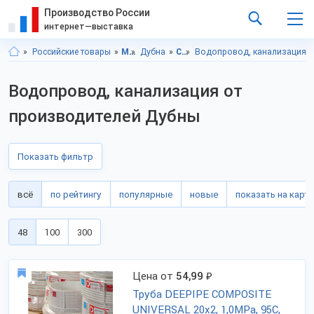
Производство России
интернет—выставка
Российские товары
Московская область
Дубна
Строительство и ремонт
Водопровод, канализация
Водопровод, канализация от
производителей Дубны
Показать фильтр
всё
по рейтингу
популярные
новые
показать на карте
48
100
300
Цена от
54,99
₽
Труба DEEPIPE COMPOSITE
UNIVERSAL 20x2, 1,0MPa, 95C,