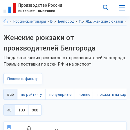
Производство России
интернет—выставка
Российские товары
Белгородская область
Белгород
Галантерея
Женские сумки
Женские рюкзаки
Галантере
Женские рюкзаки от
производителей Белгорода
Продажа женских рюкзаков от производителей Белгорода.
Прямые поставки по всей РФ и на экспорт!
Показать фильтр
всё
по рейтингу
популярные
новые
показать на карте
48
100
300