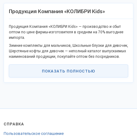
Продукция Компания «КОЛИБРИ Kids»
Продукция Компания «КОЛИБРИ Kids» — производство и сбыт
оптом по цене фирмы-изготовителя в среднем на 70% выгоднее
импорта.
Зимние комплекты для мальчиков, Школьные блузки для девочек,
Шерстяные кофты для девочек — неполный каталог выпускаемых
наименований продукции, покупайте оптом без посредников.
В каталоге уже известные товары и новинки.
ПОКАЗАТЬ ПОЛНОСТЬЮ
Качество соответствует ГОСТ или техническим условиям, не
уступает зарубежным аналогам.
Станьте дилером или оптовым партнёром в своём регионе и
получайте выгоду сотрудничества без посредников. Продаем
продукцию в городах: Новосибирск, Москва, Владивосток,
Иркутск, Красноярск и других.
Грузы отправляем удобной транспортной компанией во все
регионы России, СНГ и за границу.
СПРАВКА
Для экспорта в страны ТС предоставляются соответствующие
бумаги.
Пользовательское соглашение