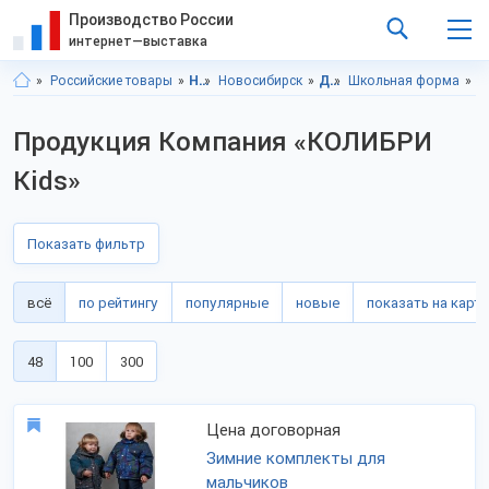
Производство России
интернет—выставка
Российские товары
Новосибирская область
Новосибирск
Детская одежда
Школьная форма
Детская
Продукция Компания «КОЛИБРИ
Kids»
Показать фильтр
всё
по рейтингу
популярные
новые
показать на карте
48
100
300
Цена договорная
Зимние комплекты для
мальчиков