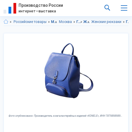
Производство России
интернет—выставка
Российские товары
Московская область
Москва
Галантерея
Женские сумки
Женские рюкзаки
Галантерея в Московской области
Фото опубликовано: Производитель кожгалантерейных изделий «KONELE», ИНН 78798989898, konele.com ©