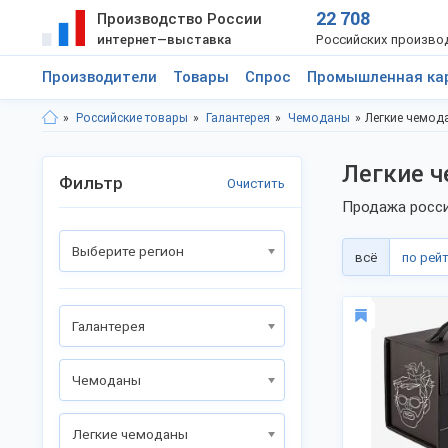
22 708
Производство России
интернет—выставка
Российских произво
Производители
Товары
Спрос
Промышленная ка
Российские товары
Галантерея
Чемоданы
Легкие чемод
Легкие ч
Фильтр
Очистить
Продажа росси
Выберите регион
всё
по рей
Галантерея
Чемоданы
Легкие чемоданы