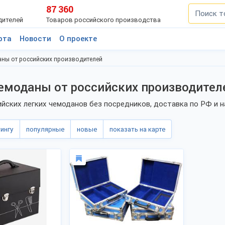
87 360
дителей
Товаров российского производства
рта
Новости
О проекте
аны от российских производителей
емоданы от российских производител
йских легких чемоданов без посредников, доставка по РФ и н
тингу
популярные
новые
показать на карте