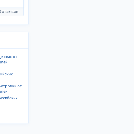
0 отзывов
денных от
елей
ийских
ветровки от
елей
оссийских