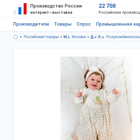
22 708
Производство России
интернет—выставка
Российских произво
Производители
Товары
Спрос
Промышленная ка
Российские товары
Московская область
Москва
Детская одежда
Одежда для новорожденных
Полукомбинезоны