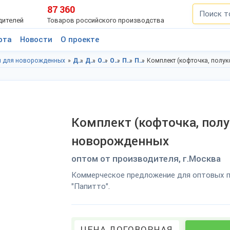
87 360
дителей
Товаров российского производства
рта
Новости
О проекте
 для новорожденных
Детская одежда в Московской области
Детская одежда в г.Москва
Одежда для новорожденных в Московская область
Одежда для новорожденных в г.Москва
Полукомбинезоны для новорожденных в Московская область
Полукомбинезоны для новорожденных в г.Москва
Комплект (кофточка, полу
Комплект (кофточка, пол
новорожденных
оптом от производителя, г.Москва
Коммерческое предложение для оптовых п
"Папитто".
ЦЕНА ДОГОВОРНАЯ