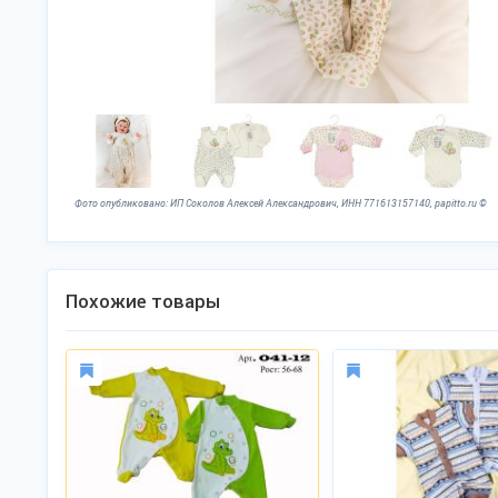
Фото опубликовано: ИП Соколов Алексей Александрович, ИНН 771613157140, papitto.ru ©
Похожие товары