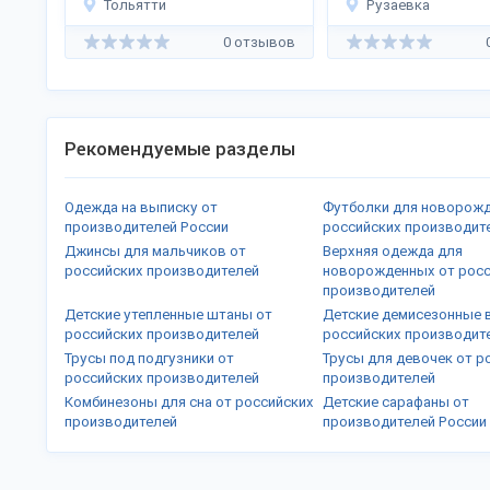
новорожденных
Тольятти
Рузаевка
0 отзывов
Рекомендуемые разделы
Одежда на выписку от
Футболки для новорож
производителей России
российских производит
Джинсы для мальчиков от
Верхняя одежда для
российских производителей
новорожденных от росс
производителей
Детские утепленные штаны от
Детские демисезонные 
российских производителей
российских производит
Трусы под подгузники от
Трусы для девочек от р
российских производителей
производителей
Комбинезоны для сна от российских
Детские сарафаны от
производителей
производителей России