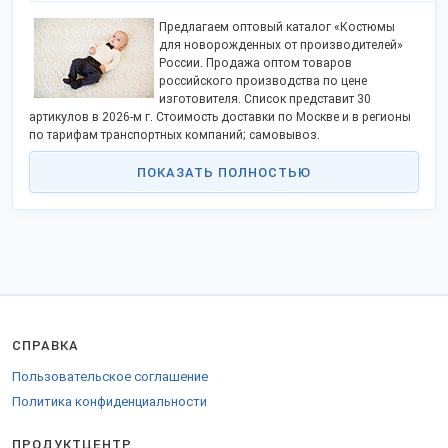
Предлагаем оптовый каталог «Костюмы
для новорожденных от производителей»
России. Продажа оптом товаров
российского производства по цене
изготовителя. Список представит 30
артикулов в 2026-м г. Стоимость доставки по Москве и в регионы
по тарифам транспортных компаний; самовывоз.
Костюмы на новорожденного мальчика или девочку — домашняя
ПОКАЗАТЬ ПОЛНОСТЬЮ
и верхняя уличная одежда на малыша. В комплекте: штанишки,
кофта, распашонки, шапочки, платья, колготки и пр. элементы.
Популярные разновидности:
двойка,
вязаные,
ясельные,
на выписку,
на выход и пр.
При пошиве применяются натуральные ткани и материалы —
СПРАВКА
шерсть, хлопок и т.д. Производство совершенствуется благодаря
установке автоматического оборудования, освоения передовых
Пользовательское соглашение
технологий. Выпускается продукция всех размеров и цветов.
Политика конфиденциальности
Производители призывают сотрудничать поставщиков, дилеров,
оптовые детские магазины. Чтобы купить товары оптом, скачать
ПРОДУКТЦЕНТР