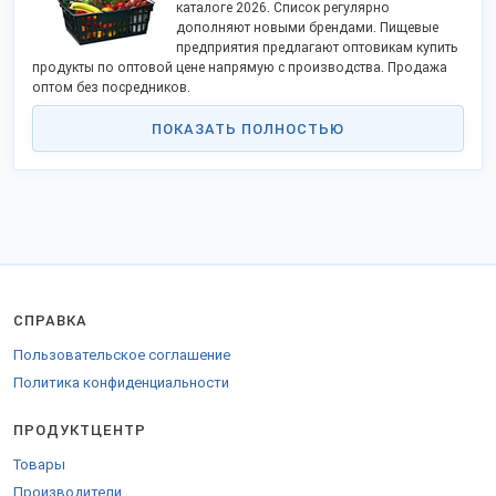
каталоге 2026. Список регулярно
дополняют новыми брендами. Пищевые
предприятия предлагают оптовикам купить
продукты по оптовой цене напрямую с производства. Продажа
оптом без посредников.
Производство пищевой отрасли налажено в Воронеже,
ПОКАЗАТЬ ПОЛНОСТЬЮ
Павловске, Боброве, Борисоглебске и других городах. Из области
на российский рынок поставляют кондитерские изделия,
консервы, масло, фермерскую продукцию, муку, напитки, мясные
изделия и пр.
Известные воронежские кондитерские компании-поставщики —
«Возрождение и Развитие» (выпускает батончики, гематоген и
ирис в плитках), комбинат «Сажинский»(пряники, драже), фирма
«ОСКО» (производит мармелад формовой, рахат лукум, зефир и
пр.). В регионе изготавливают молочные и кисломолочные
СПРАВКА
изделия, муку и сахар, выращивают картофель, овощи, яблоки.
В производстве фабрики и заводы используют натуральные
Пользовательское соглашение
ингредиенты и сырье. Производители рады сотрудничеству с
Политика конфиденциальности
оптовыми продуктовыми базами, продовольственными
магазинами и торговыми сетями, дистрибьюторами. Поставки в
ПРОДУКТЦЕНТР
регионы России. Менеджеры организаций высылают по запросу
прайс-листы.
Товары
Производители