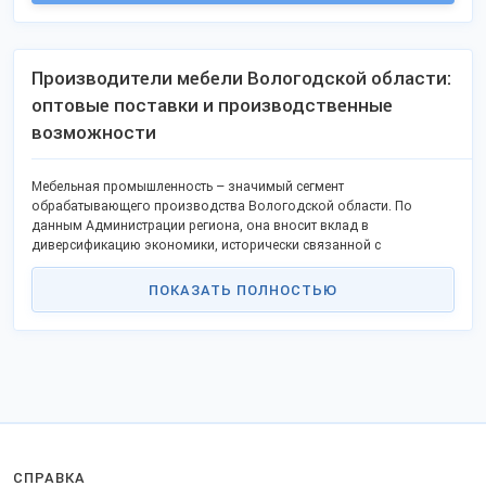
Производители мебели Вологодской области:
оптовые поставки и производственные
возможности
Мебельная промышленность – значимый сегмент
обрабатывающего производства Вологодской области. По
данным Администрации региона, она вносит вклад в
диверсификацию экономики, исторически связанной с
металлургией и химией. Развитие этого сектора поддерживается
региональными программами импортозамещения, что создает
ПОКАЗАТЬ ПОЛНОСТЬЮ
условия для сотрудничества с оптовыми закупщиками,
дистрибьюторами и госучреждениями.
Ключевые производители области:
«Северсталь-Метиз» (г. Череповец)
: Основан в 2015 году как
диверсификация металлургического холдинга. Специализация:
металлические каркасы для офисной и общественной мебели,
строительные койки (в т.ч. двухъярусные). Использует
собственную сталь, технологии лазерной резки и порошковой
СПРАВКА
окраски.