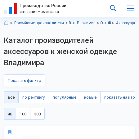
Производство России
интернет—выставка
Российские производители
Владимирская область
Владимир
Одежда
Женская одежда и аксессуары
Аксессуары 
Каталог производителей
аксессуаров к женской одежде
Владимира
Показать фильтр
всё
по рейтингу
популярные
новые
показать на карте
48
100
300