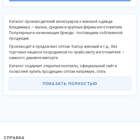
Каталог производителей аксессуаров к женской одежде
Владимира — малые, средние и крупные фирмы-изготовители.
Популярные и начинающие бренды - поставщики собственной
продукции.
Производят и предлагают оптом: Капор женский и т.д., без
торговых наценок посредников по прайс-листу изготовителя —
намного дешевле импорта.
Каталог содержит открытые контакты, официальный сайт и
позволяет купить продукцию оптом напрямую, стать
дистрибьютором в своём городе.
ПОКАЗАТЬ ПОЛНОСТЬЮ
Российские производственные фирмы активно включились в
программу импортозамещения и модернизации, предлагают
выгодное сотрудничество.
Заказы отправляем в любые регионы Российской Федерации,
таможенного союза и на экспорт.
Для доставки в страны Таможенного союза предоставляются
сопроводительные накладные.
СПРАВКА