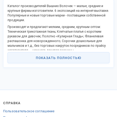
Каталог производителей Вышних Волочек — малые, средние и
крупные фирмы-изготовители. 6 экспозиций на интернет-выставке.
Популярные и новые торговые марки - поставщики собственной
продукции.
Производят и предлагают мелким, средним, крупным оптом:
Техническая трикотажная ткань; Клетчатые платья с коротким
рукавом для девочек; Полотно «Кулирная Гладь»; Фланелевая
распашонка для новорожденного; Сорочки дошкольные для
мальчиков и т.д., без торговых накруток посредников по прайсу
изготовителя — намного дешевле розницы.
Список включает открытые контактные данные, официальный сайт
ПОКАЗАТЬ ПОЛНОСТЬЮ
и дает возможность заказать продукцию оптом напрямую, стать
дистрибьютором в Вашем регионе.
Российские производственные компании активно включились в
процессы импортозамещения и модернизации, предлагают
взаимовыгодное партнерство.
Доставка в любые регионы России, таможенного союза и за
рубеж.
Для доставки за рубеж предоставляются сопроводительные
СПРАВКА
документы.
Пользовательское соглашение