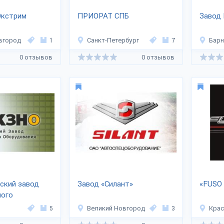
Экстрим
ПРИОРАТ СПБ
Завод
вгород
1
Санкт-Петербург
7
Барн
0 отзывов
0 отзывов
ский завод
Завод «Силант»
«FUSO 
ного
ия»
5
Великий Новгород
3
Крас