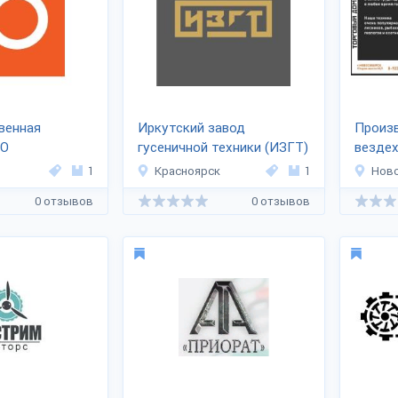
венная
Иркутский завод
Произ
ИО
гусеничной техники (ИЗГТ)
вездех
ЖИ»
VEZDE
1
Красноярск
1
Нов
0 отзывов
0 отзывов