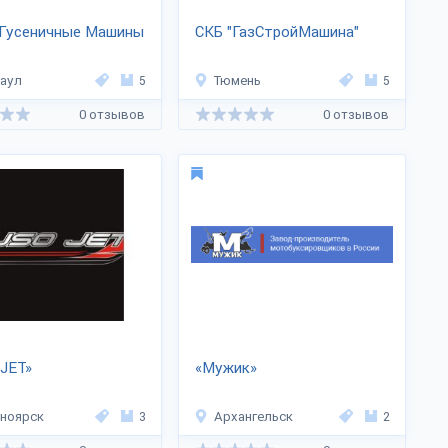
 Гусеничные Машины
CКБ "ГазСтрoйМашина"
аул
5
Тюмень
5
0 отзывов
0 отзывов
JET»
«Мужик»
ноярск
3
Архангельск
2