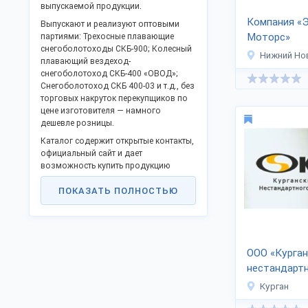
выпускаемой продукции.
Компания «
Выпускают и реализуют оптовыми
Моторс»
партиями: Трехосные плавающие
снегоболотоходы СКБ-900; Колесный
Нижний Но
плавающий вездеход-
снегоболотоход СКБ-400 «ОВОД»;
Снегоболотоход СКБ
400-03
и т.д., без
торговых накруток перекупщиков по
цене изготовителя — намного
дешевле розницы.
Каталог содержит открытые контакты,
официальный сайт и дает
возможность купить продукцию
оптом напрямую, стать
ПОКАЗАТЬ ПОЛНОСТЬЮ
представителем в Вашем регионе.
Российские производственные фирмы
активно поддерживают процессы
импортозамещения и модернизации,
предлагают взаимовыгодное
ООО «Курган
партнерство.
нестандарт
Доставка в любые регионы РФ, ТС и
оборудован
Курган
за границу.
Для доставки в страны Таможенного