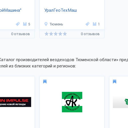
рoйМашина"
УралГеоТехМаш
5
Тюмень
1
0 отзывов
0 отзывов
Каталог производителей вездеходов Тюменской области» пред
лей из близких категорий и регионов: