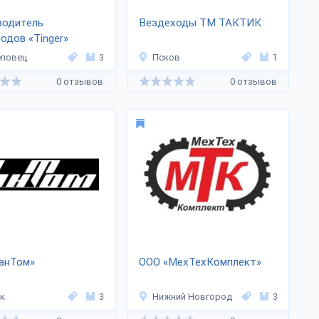
водитель
Вездеходы ТМ ТАКТИК
одов «Tinger»
еповец
3
Псков
1
0 отзывов
0 отзывов
анТом»
ООО «МехТехКомплект»
к
3
Нижний Новгород
3