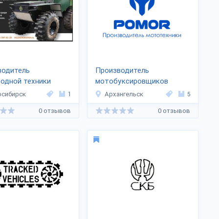
водитель
Производитель
одной техники
мотобуксировщиков
HODER54
«ПОМОР»
осибирск
1
Архангельск
5
0 отзывов
0 отзывов