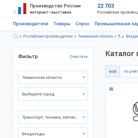
22 703
Производство России
интернет—выставка
Российских произво
Производители
Товары
Спрос
Промышленная ка
Российские производители
Тюменская область
Транспорт, техника, запчасти
Везде
Каталог 
Фильтр
Очистить
всё
по рей
Тюменская область
Выберите город
Транспорт, техника, запчасти
Вездеходы