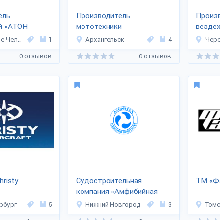
ель
Производитель
Произ
й «АТОН
мототехники
вездех
«Архконструктор»
 Челны
1
Архангельск
4
Чер
0 отзывов
0 отзывов
hristy
Судостроительная
ТМ «Ф
компания «Амфибийная
техника»
рбург
5
Нижний Новгород
3
Томс