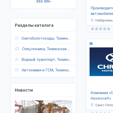
355 SR»
Производит
автомобиле
ИМПУЛЬС»
Набережные
Разделы каталога
Снегоболотоходы, Тюменская область
Спецтехника, Тюменская область
Водный транспорт, Тюменская область
Автохимия и ГСМ, Тюменская область
Новости
Компания «C
Hovercraft»
Санкт-Пете