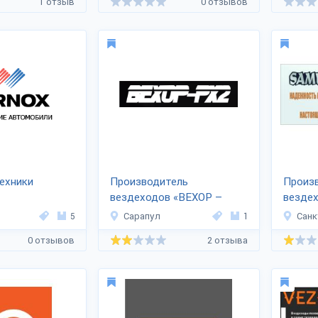
1 отзыв
0 отзывов
ехники
Производитель
Произ
вездеходов «ВЕХОР –
вездех
RX2»
5
Сарапул
1
Санк
0 отзывов
2 отзыва