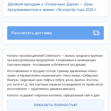
Двойной праздник у «Солнечных Даров» — День
предпринимателя и звание «Экспортёр года 2025»!
Рассчитать доставку
Каталог производителей Советского — малые, средние и крупные
производственные предприятия. Узнаваемые и начинающие
торговые марки - поставщики собственной продукции.
Изготавливают и продают оптом: Сувенир деревянные «Нано-
лыжи» и керамические «лыжи-магнит»; Нано-лыжи; «Сибирская
Виагра», кедровый орех; Нефть в тубусе, шпон; Брелок «Коготь»,
рог лося и т.д., без торговых наценок посредников по прайс-листу
изготовителя — существенно дешевле импорта.
Каталог содержит открытые контакты, официальный сайт и дает
возможность заказать продукцию оптом напрямую, стать
партнером в Вашем крае.
ПОКАЗАТЬ ПОЛНОСТЬЮ
Российские производственные компании активно поддерживают