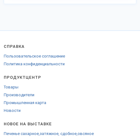
программу импортозамещения и модернизации, предлагают
прибыльное сотрудничество.
Заказы отправляем в любые регионы РФ, таможенного союза и
на экспорт.
Для отправки в страны ТС предоставляются необходимые
сертификаты.
СПРАВКА
Пользовательское соглашение
Политика конфиденциальности
ПРОДУКТЦЕНТР
Товары
Производители
Промышленная карта
Новости
НОВОЕ НА ВЫСТАВКЕ
Печенье сахарное,затяжное, сдобное,овсяное