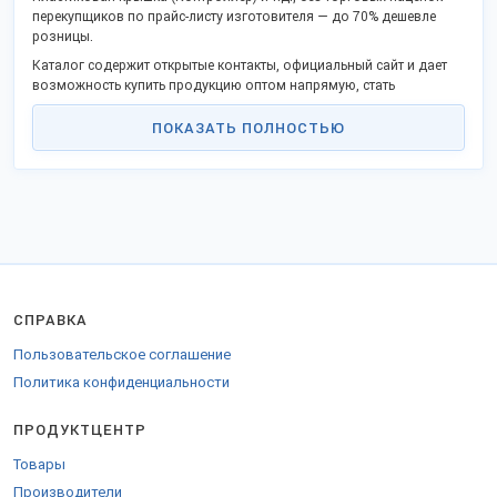
перекупщиков по прайс-листу изготовителя — до 70% дешевле
розницы.
Каталог содержит открытые контакты, официальный сайт и дает
возможность купить продукцию оптом напрямую, стать
партнером в своём регионе.
ПОКАЗАТЬ ПОЛНОСТЬЮ
Российские производственные предприятия активно
поддерживают процессы импортозамещения и модернизации,
предлагают взаимовыгодное партнерство.
Доставляем во все регионы России, ТС и на экспорт.
Для доставки в страны Таможенного союза предоставляются
разрешительные документы.
СПРАВКА
Пользовательское соглашение
Политика конфиденциальности
ПРОДУКТЦЕНТР
Товары
Производители