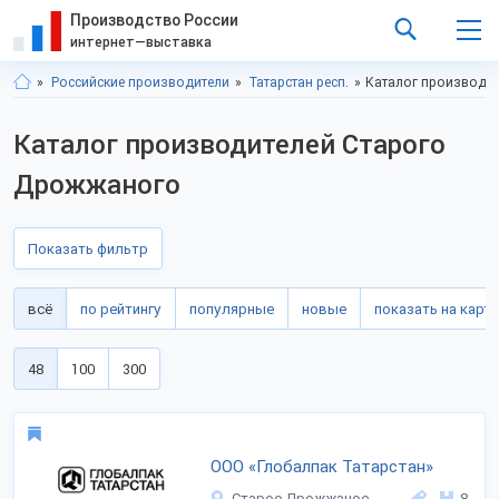
Производство России
интернет—выставка
Российские производители
Татарстан респ.
Каталог производи
Каталог производителей Старого
Дрожжаного
Показать фильтр
всё
по рейтингу
популярные
новые
показать на карте
48
100
300
ООО «Глобалпак Татарстан»
Старое Дрожжаное
8