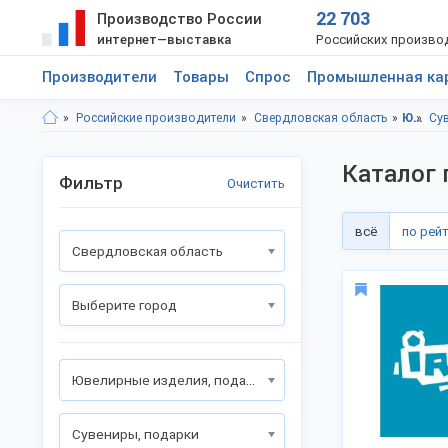
22 703
Производство России
интернет—выставка
Российских произво
Производители
Товары
Спрос
Промышленная ка
Российские производители
Свердловская область
Ювелирные изделия, подарки
Су
Каталог 
Фильтр
Очистить
всё
по рей
Свердловская область
Выберите город
Ювелирные изделия, подарки
Сувениры, подарки