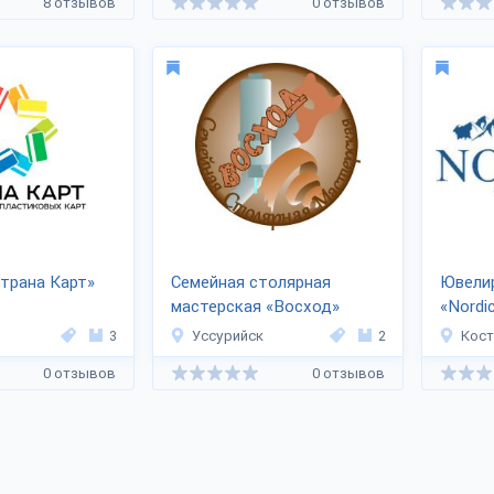
8 отзывов
0 отзывов
трана Карт»
Семейная столярная
Ювели
мастерская «Восход»
«Nordi
3
Уссурийск
2
Кос
0 отзывов
0 отзывов