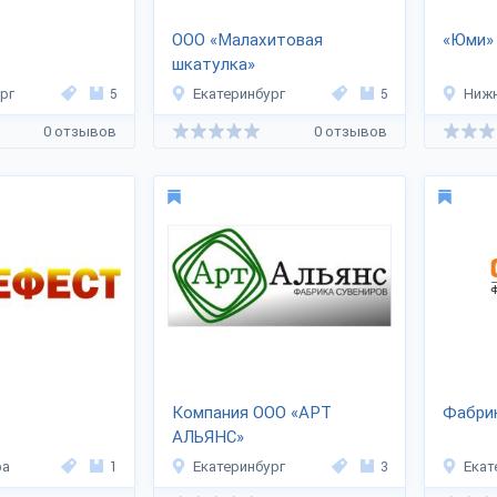
ООО «Малахитовая
«Юми»
шкатулка»
рг
5
Екатеринбург
5
Нижн
0 отзывов
0 отзывов
Компания ООО «АРТ
Фабри
АЛЬЯНС»
ра
1
Екатеринбург
3
Екат