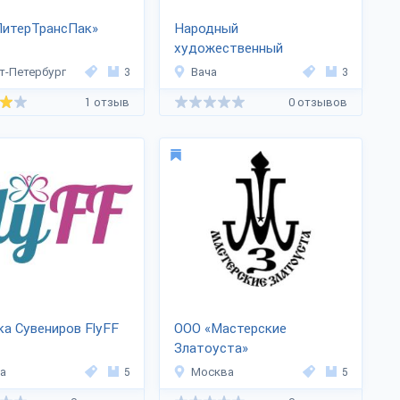
ПитерТрансПак»
Народный
художественный
промысел «Казаковская
т-Петербург
3
Вача
3
филигрань»
1 отзыв
0 отзывов
а Сувениров FlyFF
ООО «Мастерские
Златоуста»
а
5
Москва
5