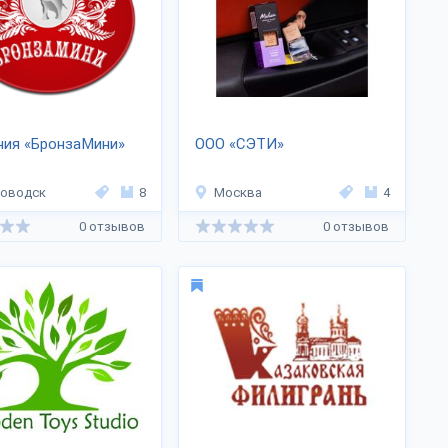
ния «БронзаМини»
ООО «СЭТИ»
ловодск
8
Москва
4
0 отзывов
0 отзывов