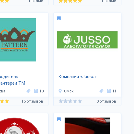
1 отзыв
1 отзыв
водитель
Компания «Jusso»
лантереи ТМ
ERN»
ква
10
Омск
11
16 отзывов
0 отзывов