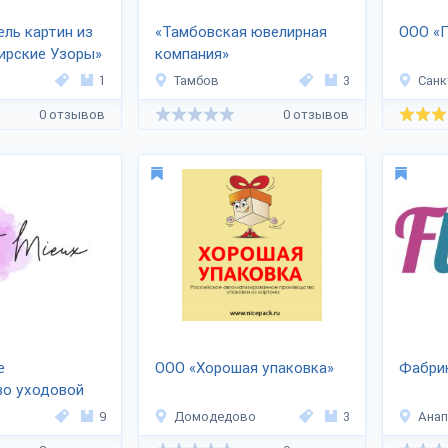
ль картин из
«Тамбовская ювелирная
ООО «
ирские Узоры»
компания»
1
Тамбов
3
Санк
0 отзывов
0 отзывов
е
ООО «Хорошая упаковка»
Фабрик
во уходовой
 СТМ
9
Домодедово
3
Анап