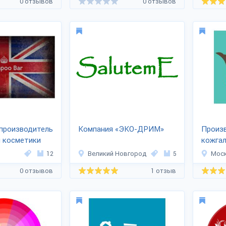
0 отзывов
0 отзывов
производитель
Компания «ЭКО-ДРИМ»
Произ
й косметики
кожга
OO BAR»
«PATT
12
Великий Новгород
5
Мос
0 отзывов
1 отзыв