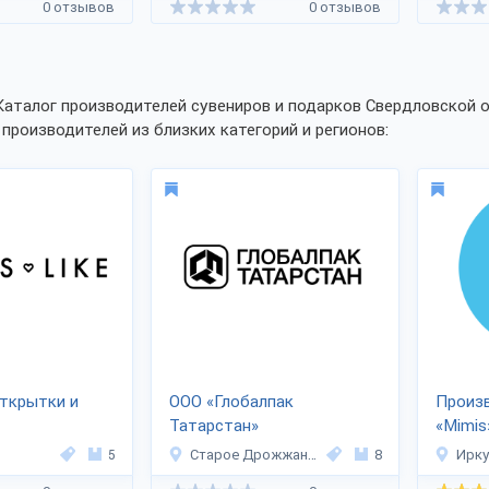
0 отзывов
0 отзывов
Каталог производителей сувениров и подарков Свердловской 
 производителей из близких категорий и регионов:
открытки и
ООО «Глобалпак
Произв
Татарстан»
«Mimis
5
Старое Дрожжаное
8
Ирку