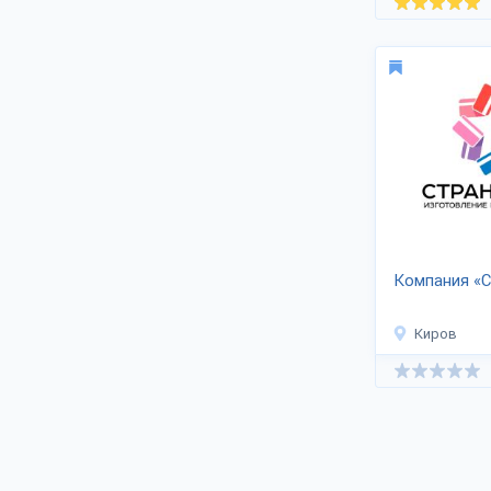
Российской Федерации, СНГ и на
экспорт.
Для доставки за рубеж
предоставляются сопроводительные
накладные.
Компания «С
Киров