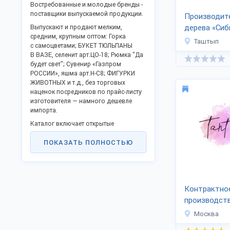
Востребованные и молодые бренды -
поставщики выпускаемой продукции.
Производите
дерева «Сиб
Выпускают и продают мелким,
средним, крупным оптом: Горка
Таштып
с самоцветами; БУКЕТ ТЮЛЬПАНЫ
В ВАЗЕ, селенит арт.ЦО-18; Рюмка "Да
будет свет"; Сувенир «Газпром
РОССИИ», яшма арт.Н-С8; ФИГУРКИ
ЖИВОТНЫХ и т.д., без торговых
наценок посредников по прайс-листу
изготовителя — намного дешевле
импорта.
Каталог включает открытые
контактные данные, официальный
ПОКАЗАТЬ ПОЛНОСТЬЮ
сайт и дает возможность купить
продукцию оптом напрямую, стать
партнером в Вашем крае.
Российские производители активно
включились в программу
Контрактно
импортозамещения и модернизации,
производст
предлагают взаимовыгодное
косметики,
сотрудничество.
Москва
Заказы отправляем в любые регионы